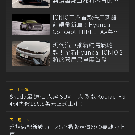
將讓每部車都有各自的靈
魂？
IONIQ車系首款採用新設
計語彙新車！Hyundai
Concept THREE IAA慕尼
黑車展正式登場
現代汽車推新純電戰略車
款！全新Hyundai IONIQ 2
將於慕尼黑車展首發
←
上一篇
Škoda最速七人座SUV！大改款Kodiaq RS
4x4售價186.8萬元正式上市！
下一篇
→
超規滿配新戰力！ZS心動版定價69.9萬魅力上
市