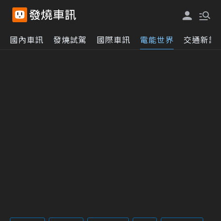
國內車訊
發燒試駕
國際車訊
電能世界
交通新訊