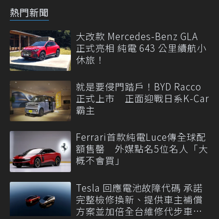
熱門新聞
大改款 Mercedes-Benz GLA
正式亮相 純電 643 公里續航小
休旅！
就是要侵門踏戶！BYD Racco
正式上市 正面迎戰日系K-Car
霸主
Ferrari首款純電Luce傳全球配
額售罄 外媒點名5位名人「大
概不會買」
Tesla 回應電池故障代碼 承諾
完整檢修換新、提供車主補償
方案並加倍全台維修代步車數