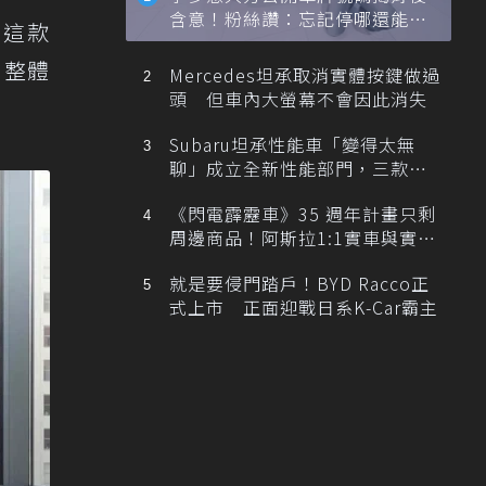
含意！粉絲讚：忘記停哪還能幫
。這款
忙找車
，整體
Mercedes坦承取消實體按鍵做過
頭 但車內大螢幕不會因此消失
Subaru坦承性能車「變得太無
聊」成立全新性能部門，三款手
排跑車開發中！
《閃電霹靂車》35 週年計畫只剩
周邊商品！阿斯拉1:1實車與實體
展覽雙雙喊卡
就是要侵門踏戶！BYD Racco正
式上市 正面迎戰日系K-Car霸主