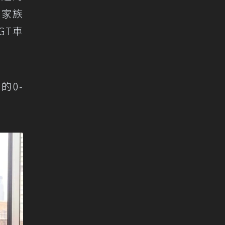
d家族
GT車
的0-