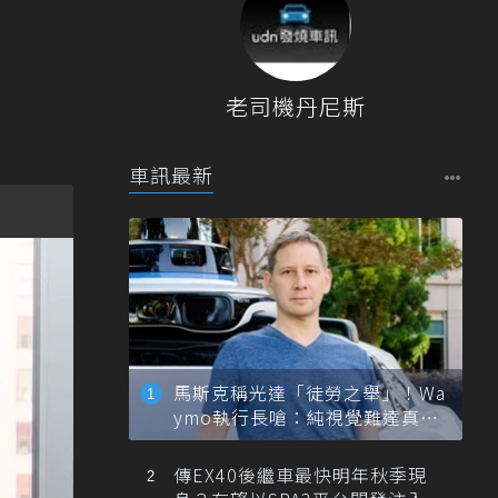
老司機丹尼斯
車訊最新
馬斯克稱光達「徒勞之舉」！Wa
ymo執行長嗆：純視覺難達真正
自動駕駛
傳EX40後繼車最快明年秋季現