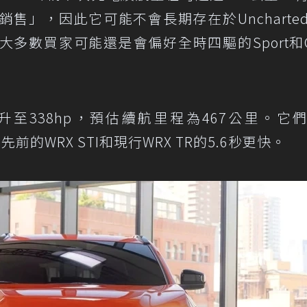
售」，因此它可能不會長期存在於Uncharte
大多數買家可能還是會偏好全時四驅的Sport和
力提升至338hp，預估續航里程為467公里。它們
先前的WRX STI和現行WRX TR的5.6秒更快。