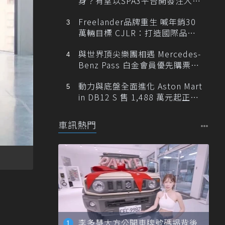
身？有望以SPA3平台開發注入80
0V動力
Freelander品牌重生 喊年銷30
萬輛目標 CJLR：打造國際品牌
半數銷量來自全球！
與世界頂尖樂團相遇 Mercedes-
Benz Pass 白金會員優先購票維
也納愛樂
動力與底盤全面進化 Aston Mart
in DB12 S 售 1,488 萬元起正式
登台
車訊熱門
李多慧大方公開車牌號碼揭背後