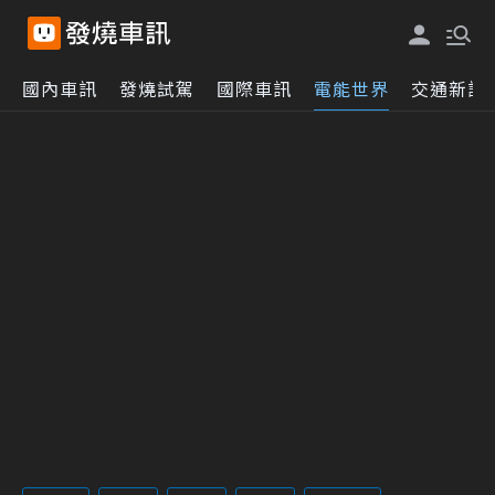
國內車訊
發燒試駕
國際車訊
電能世界
交通新訊