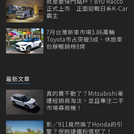
就是要侵門踏戶！BYD Racco
正式上市 正面迎戰日系K-Car
霸主
7月台灣新車市場3.86萬輛
Toyota市占突破3成、休旅車
包辦暢銷榜8席
最新文章
真的賣不動了？Mitsubishi漸
遭經銷商淘汰，並且專注二手
市場尋商機！
影／911竟然換了Honda的引
擎？保時捷鐵粉憤怒了！