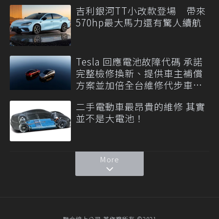
吉利銀河TT小改款登場 帶來
570hp最大馬力還有驚人續航
Tesla 回應電池故障代碼 承諾
完整檢修換新、提供車主補償
方案並加倍全台維修代步車數
量
二手電動車最昂貴的維修 其實
並不是大電池！
More
聯合線上公司 著作權所有 ©2021