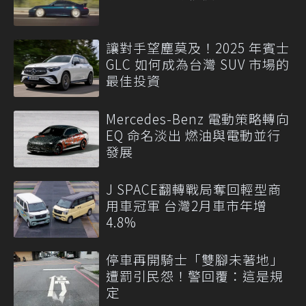
讓對手望塵莫及！2025 年賓士
GLC 如何成為台灣 SUV 市場的
最佳投資
Mercedes-Benz 電動策略轉向
EQ 命名淡出 燃油與電動並行
發展
J SPACE翻轉戰局奪回輕型商
用車冠軍 台灣2月車市年增
4.8%
停車再開騎士「雙腳未著地」
遭罰引民怨！警回覆：這是規
定