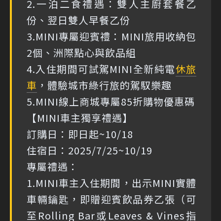
2.一泊二食禮遇：雙人主廚套餐乙
份、翌日雙人早餐乙份
3.MINI專屬迎賓禮：MINI旅用收納包
2個、洲際點心與飲品組
4.入住期間可試駕MINI全新純電
休旅
車
，體驗城市綠行旅的駕馭樂趣
5.MINI線上商城專屬85折購物優惠碼
【MINI車主獨享禮遇】
訂購日：即日起~10/18
住宿日：2025/7/25~10/19
專屬禮遇：
1.MINI車主入住期間，出示MINI實體
車輛鑰匙，即贈迎賓飲品券乙張（可
至Rolling Bar或Leaves & Vines指