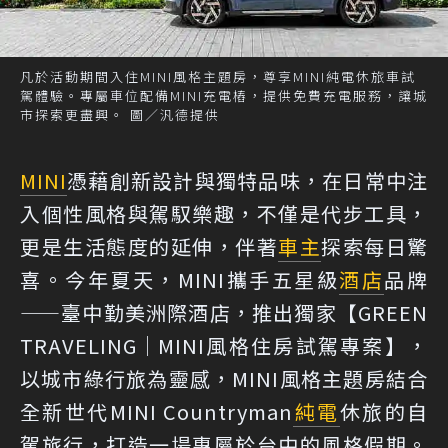
凡於活動期間入住MINI風格主題房，尊享MINI純電休旅車試
駕體驗。專屬車位配備MINI充電樁，提供免費充電服務，讓城
市探索更盡興。 圖／汎德提供
MINI
憑藉創新設計與獨特品味，在日常中注
入個性風格與駕馭樂趣，不僅是代步工具，
更是生活態度的延伸，伴著
車主
探索每日驚
喜。今年夏天，MINI攜手五星級
酒店
品牌
——臺中勤美洲際酒店，推出獨家【GREEN
TRAVELING│MINI風格住房試駕專案】，
以城市綠行旅為靈感，MINI風格主題房結合
全新世代MINI Countryman
純電
休旅的自
駕旅行，打造一場專屬於台中的風格假期。