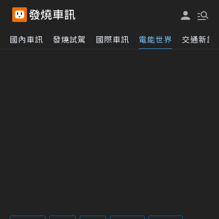
國內車訊
發燒試駕
國際車訊
電能世界
交通新訊