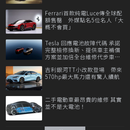
Ferrari首款純電Luce傳全球配
額售罄 外媒點名5位名人「大
概不會買」
Tesla 回應電池故障代碼 承諾
完整檢修換新、提供車主補償
方案並加倍全台維修代步車數
量
吉利銀河TT小改款登場 帶來
570hp最大馬力還有驚人續航
二手電動車最昂貴的維修 其實
並不是大電池！