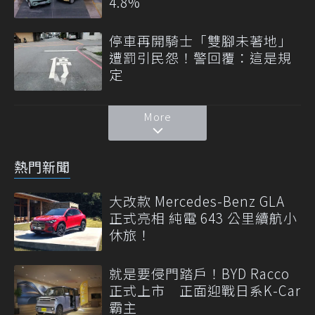
4.8%
停車再開騎士「雙腳未著地」
遭罰引民怨！警回覆：這是規
定
More
熱門新聞
大改款 Mercedes-Benz GLA
正式亮相 純電 643 公里續航小
休旅！
就是要侵門踏戶！BYD Racco
正式上市 正面迎戰日系K-Car
霸主