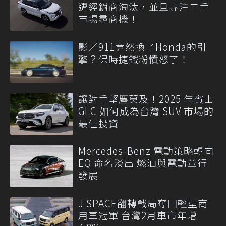
遭經銷商淘汰，並且專注二手
市場尋商機！
影／911竟然換了Honda的引
擎？保時捷鐵粉憤怒了！
讓對手望塵莫及！2025 年賓士
GLC 如何成為台灣 SUV 市場的
最佳投資
Mercedes-Benz 電動策略轉向
EQ 命名淡出 燃油與電動並行
發展
J SPACE翻轉戰局奪回輕型商
用車冠軍 台灣2月車市年增