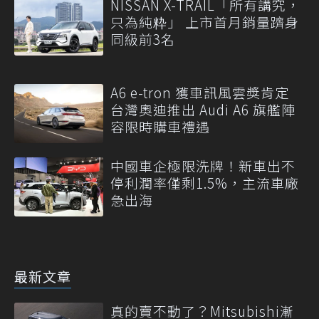
NISSAN X-TRAIL「所有講究，
只為純粋」 上市首月銷量躋身
同級前3名
A6 e-tron 獲車訊風雲獎肯定
台灣奧迪推出 Audi A6 旗艦陣
容限時購車禮遇
中國車企極限洗牌！新車出不
停利潤率僅剩1.5%，主流車廠
急出海
最新文章
真的賣不動了？Mitsubishi漸