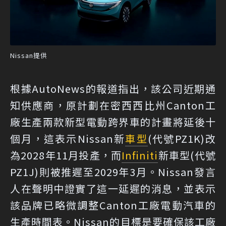
Nissan提供
根據
AutoNews
的報道指出，該公司近期通
知供應商，原計劃在密西西比州Canton工
廠生產兩款新型電動跨界車的計畫將延後十
個月，這表示Nissan新
車型
(代號PZ1K)改
為2028年11月投產，而
Infiniti
新車型(代號
PZ1J)則被推遲至2029年3月。Nissan發言
人在聲明中證實了這一延遲的消息，並表示
該品牌已略微調整Canton工廠電動汽車的
生產時間表。Nissan的目標是要確保該工廠