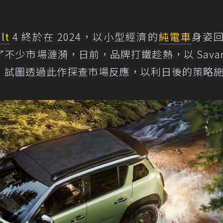
lt
4 終於在 2024，以小型經濟的
純電車
身姿
少市場漣漪，日前，品牌打鐵趁熱，以 Savan
，試圖透過此作探查市場反應，以利日後的策略