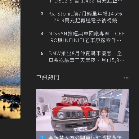
in DB12 S 售 1,488 萬元起正式
登台
Kia Stonic前7月銷量年增145%
79.9萬元起再送電子後視鏡
NISSAN推經典車回廠專案 CEF
IRO與INFINITI老車原廠零件最
低1折
BMW推出8月仲夏購車優惠 全
車系送晶華三天兩夜、月付5,900
元起
車訊熱門
李多慧大方公開車牌號碼揭背後