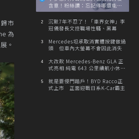
含意！粉絲讚：忘記停哪還能幫
忙找車
沉默7年不忍了！「車界女神」李
回歸市
冠儀發長文控職場性騷、黑幕
e 為
Mercedes坦承取消實體按鍵做過
施展。
頭 但車內大螢幕不會因此消失
大改款 Mercedes-Benz GLA 正
式亮相 純電 643 公里續航小休
旅！
就是要侵門踏戶！BYD Racco正
式上市 正面迎戰日系K-Car霸主