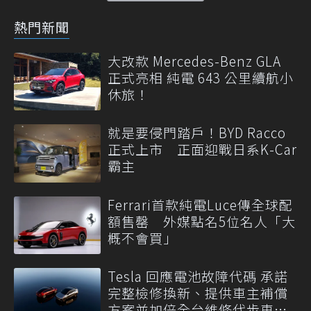
熱門新聞
大改款 Mercedes-Benz GLA
正式亮相 純電 643 公里續航小
休旅！
就是要侵門踏戶！BYD Racco
正式上市 正面迎戰日系K-Car
霸主
Ferrari首款純電Luce傳全球配
額售罄 外媒點名5位名人「大
概不會買」
Tesla 回應電池故障代碼 承諾
完整檢修換新、提供車主補償
方案並加倍全台維修代步車數