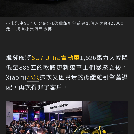
小米汽車SU7 Ultra挖孔碳纖維引擎蓋選配價人民幣42,000
元。 摘自小米汽車微博
繼發佈將
SU7 Ultra
電動車
1,526馬力大幅降
低至888匹的軟體更新讓車主們暴怒之後，
Xiaomi
小米
這次又因昂貴的碳纖維引擎蓋選
配，再次得罪了客戶。