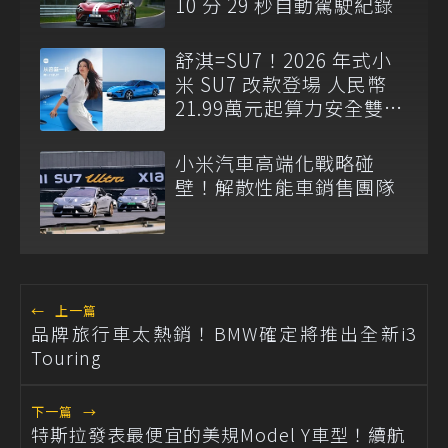
10 分 29 秒自動駕駛紀錄
舒淇=SU7！2026 年式小
米 SU7 改款登場 人民幣
21.99萬元起算力安全雙升
級
小米汽車高端化戰略碰
壁！解散性能車銷售團隊
←
上一篇
品牌旅行車太熱銷！BMW確定將推出全新i3
Touring
下一篇
→
特斯拉發表最便宜的美規Model Y車型！續航