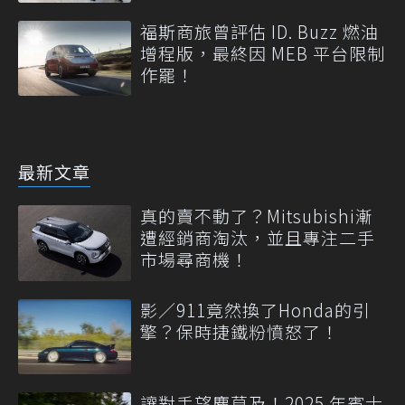
福斯商旅曾評估 ID. Buzz 燃油
增程版，最終因 MEB 平台限制
作罷！
最新文章
真的賣不動了？Mitsubishi漸
遭經銷商淘汰，並且專注二手
市場尋商機！
影／911竟然換了Honda的引
擎？保時捷鐵粉憤怒了！
讓對手望塵莫及！2025 年賓士