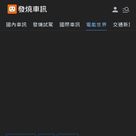
國內車訊
發燒試駕
國際車訊
電能世界
交通新訊