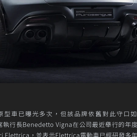
動測試原型車已曝光多次，但該品牌依舊對此守口
n和首席執行長Benedetto Vigna在公司最近舉行的
Elettrica，並表示Elettrica電動車已經研發多