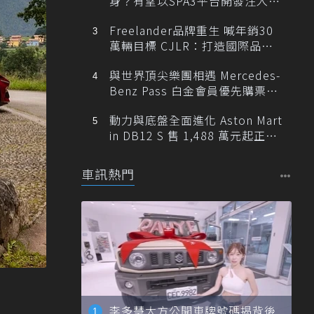
身？有望以SPA3平台開發注入80
0V動力
Freelander品牌重生 喊年銷30
萬輛目標 CJLR：打造國際品牌
半數銷量來自全球！
與世界頂尖樂團相遇 Mercedes-
Benz Pass 白金會員優先購票維
也納愛樂
動力與底盤全面進化 Aston Mart
in DB12 S 售 1,488 萬元起正式
登台
車訊熱門
李多慧大方公開車牌號碼揭背後