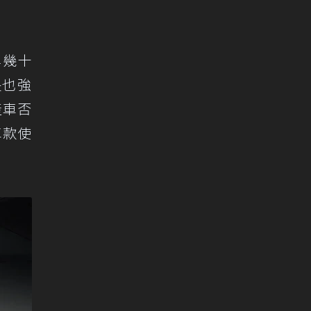
牌幾十
長也強
產車否
車款使