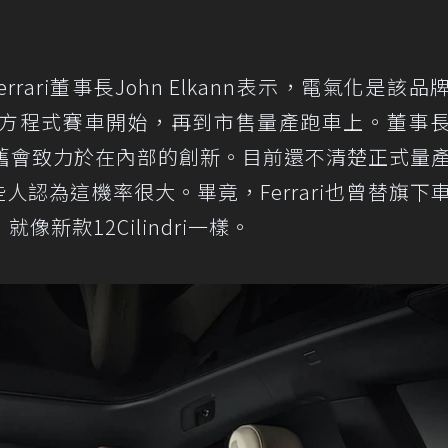
rrari董事長John Elkann表示，電氣化是該品
級方程式賽車開始，再到市售量產跑車上。董事
i依舊會致力於在內部的創新。目前還不清楚正式量
但有些人認為這機率很大。畢竟，Ferrari也曾替旗下
新款12Cilindri一樣。