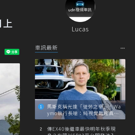
月上
Lucas
車訊最新
馬斯克稱光達「徒勞之舉」！Wa
ymo執行長嗆：純視覺難達真正
自動駕駛
傳EX40後繼車最快明年秋季現