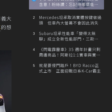
含意！粉絲讚：忘記停哪還能幫
忙找車
Mercedes坦承取消實體按鍵做過
間義大
頭 但車內大螢幕不會因此消失
車
的想
Subaru坦承性能車「變得太無
聊」成立全新性能部門，三款手
排跑車開發中！
《閃電霹靂車》35 週年計畫只剩
周邊商品！阿斯拉1:1實車與實體
展覽雙雙喊卡
就是要侵門踏戶！BYD Racco正
式上市 正面迎戰日系K-Car霸主