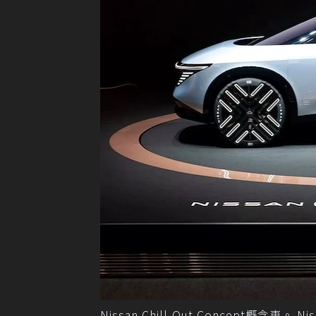
Nissan Chill-Out Concept概念車。 N