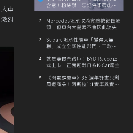
含意！粉絲讚：忘記停哪還能幫
各大車
忙找車
爭激烈
Mercedes坦承取消實體按鍵做過
頭 但車內大螢幕不會因此消失
Subaru坦承性能車「變得太無
聊」成立全新性能部門，三款手
排跑車開發中！
就是要侵門踏戶！BYD Racco正
式上市 正面迎戰日系K-Car霸主
《閃電霹靂車》35 週年計畫只剩
周邊商品！阿斯拉1:1實車與實體
展覽雙雙喊卡