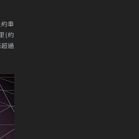
w紐約車
里(約
而超過