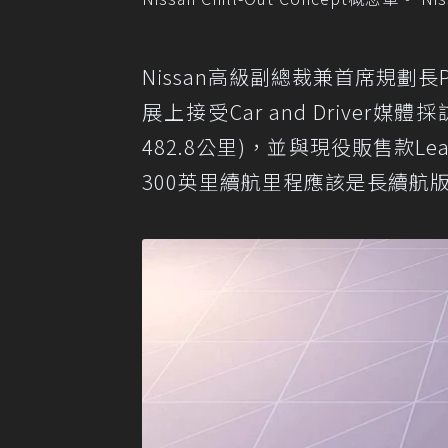
Nissan高級副總裁兼首席規劃長Ponz 
展上接受Car and Driver
482.8公里)，並與現役販售款
300英里續航里程應該是長續航