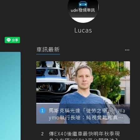
Lucas
車訊最新
馬斯克稱光達「徒勞之舉」！Wa
ymo執行長嗆：純視覺難達真正
自動駕駛
傳EX40後繼車最快明年秋季現