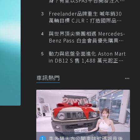
身？有望以SPA3平台開發注入80
0V動力
Freelander品牌重生 喊年銷30
萬輛目標 CJLR：打造國際品牌
半數銷量來自全球！
與世界頂尖樂團相遇 Mercedes-
Benz Pass 白金會員優先購票維
也納愛樂
動力與底盤全面進化 Aston Mart
in DB12 S 售 1,488 萬元起正式
登台
車訊熱門
李多慧大方公開車牌號碼揭背後