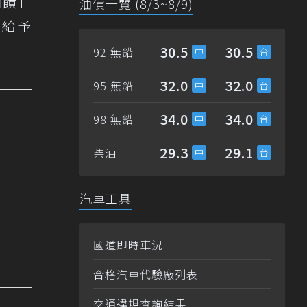
回饋」
油價一覽 (8/3~8/9)
，給予
30.5
30.5
92 無鉛
32.0
32.0
95 無鉛
34.0
34.0
98 無鉛
29.3
29.1
柴油
汽車工具
國道即時車況
合格汽車代驗廠列表
交通違規查詢結果