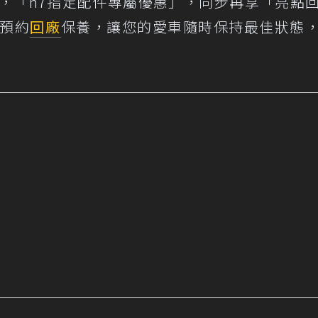
」，「n7指定配件專屬優惠」，同步再享「亮點
早預約
回廠
保養，讓您的愛車隨時保持最佳狀態