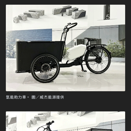
氫能助力車。 圖／威杰能源提供