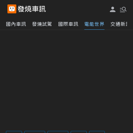
國內車訊
發燒試駕
國際車訊
電能世界
交通新訊