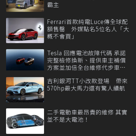
霸主
Ferrari首款純電Luce傳全球配
額售罄 外媒點名5位名人「大
概不會買」
Tesla 回應電池故障代碼 承諾
完整檢修換新、提供車主補償
方案並加倍全台維修代步車數
量
吉利銀河TT小改款登場 帶來
570hp最大馬力還有驚人續航
二手電動車最昂貴的維修 其實
並不是大電池！