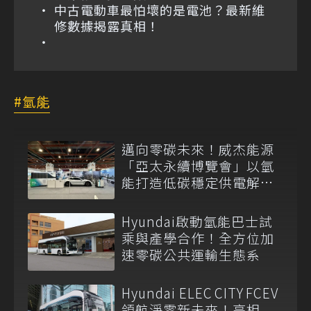
中古電動車最怕壞的是電池？最新維
修數據揭露真相！
氫能
邁向零碳未來！威杰能源
「亞太永續博覽會」以氫
能打造低碳穩定供電解決
方案
Hyundai啟動氫能巴士試
乘與產學合作！全方位加
速零碳公共運輸生態系
Hyundai ELEC CITY FCEV
領航淨零新未來！亮相