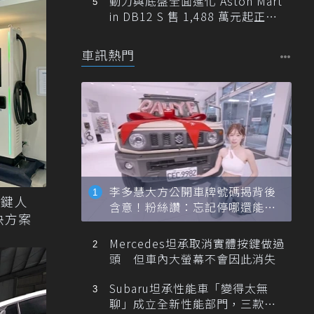
動力與底盤全面進化 Aston Mart
in DB12 S 售 1,488 萬元起正式
登台
車訊熱門
李多慧大方公開車牌號碼揭背後
關鍵人
含意！粉絲讚：忘記停哪還能幫
決方案
忙找車
Mercedes坦承取消實體按鍵做過
頭 但車內大螢幕不會因此消失
Subaru坦承性能車「變得太無
聊」成立全新性能部門，三款手