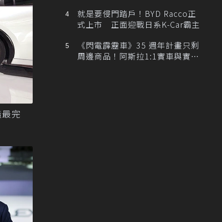
排跑車開發中！
就是要侵門踏戶！BYD Racco正
式上市 正面迎戰日系K-Car霸主
《閃電霹靂車》35 週年計畫只剩
周邊商品！阿斯拉1:1實車與實體
展覽雙雙喊卡
造最完