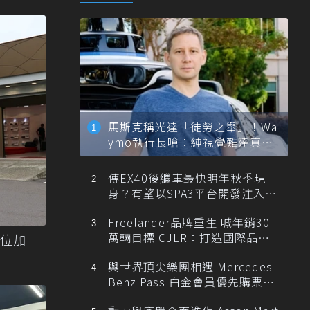
馬斯克稱光達「徒勞之舉」！Wa
ymo執行長嗆：純視覺難達真正
自動駕駛
傳EX40後繼車最快明年秋季現
身？有望以SPA3平台開發注入80
0V動力
Freelander品牌重生 喊年銷30
萬輛目標 CJLR：打造國際品牌
方位加
半數銷量來自全球！
與世界頂尖樂團相遇 Mercedes-
Benz Pass 白金會員優先購票維
也納愛樂