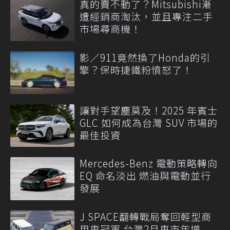
真的賣不動了？Mitsubishi漸
遭經銷商淘汰，並且專注二手
市場尋商機！
影／911竟然換了Honda的引
擎？保時捷鐵粉憤怒了！
讓對手望塵莫及！2025 年賓士
GLC 如何成為台灣 SUV 市場的
最佳投資
Mercedes-Benz 電動策略轉向
EQ 命名淡出 燃油與電動並行
發展
J SPACE翻轉戰局奪回輕型商
用車冠軍 台灣2月車市年增