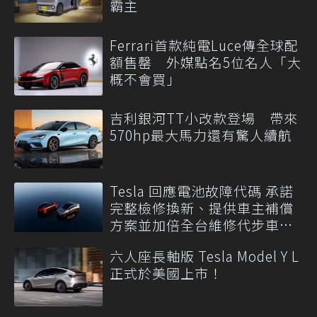
霸主
Ferrari首款純電Luce傳全球配
額售罄 外媒點名5位名人「大
概不會買」
吉利銀河TT小改款登場 帶來
570hp最大馬力還有驚人續航
Tesla 回應電池故障代碼 承諾
完整檢修換新、提供車主補償
方案並加倍全台維修代步車數
量
六人座長軸版 Tesla Model Y L
正式於美國上市！