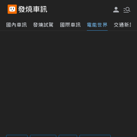
國內車訊
發燒試駕
國際車訊
電能世界
交通新訊