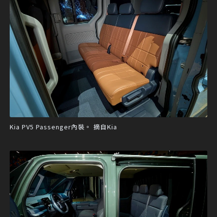
Kia PV5 Passenger內裝。 摘自Kia