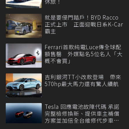
休旅！
就是要侵門踏戶！BYD Racco
正式上市 正面迎戰日系K-Car
霸主
Ferrari首款純電Luce傳全球配
額售罄 外媒點名5位名人「大
概不會買」
吉利銀河TT小改款登場 帶來
570hp最大馬力還有驚人續航
Tesla 回應電池故障代碼 承諾
完整檢修換新、提供車主補償
方案並加倍全台維修代步車數
量