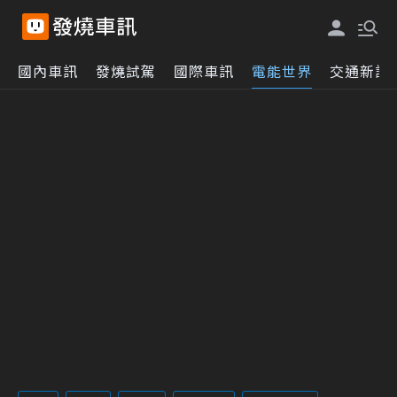
國內車訊
發燒試駕
國際車訊
電能世界
交通新訊