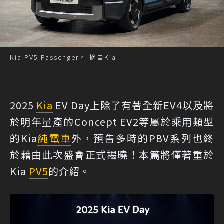
Kia PV5 Passenger。 摘自Kia
2025
Kia
EV Day上除了有著全新EV4以及將
於明年量產的Concept EV2等屬於乘用類型
的Kia
純電車
外，預告多時的PBV系列也終
於藉由此次盛會正式揭曉！本篇將僅著重於
Kia
PV5
的介紹。