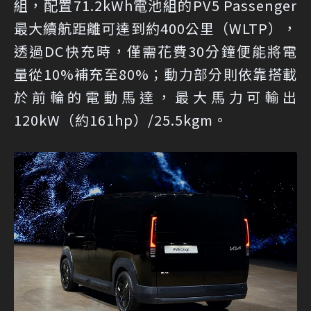
組，配置71.2kWh電池組的PV5 Passenger
最大續航距離可達到約400公里（WLTP），
透過DC快充時，僅需花費30分鐘便能將電
量從10%補充至80%；動力部分則依靠搭載
於前輪的電動馬達，最大馬力可輸出
120kW（約161hp）/25.5kgm。