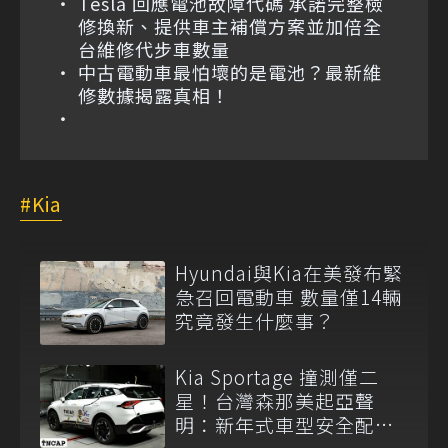
Tesla 回應電池故障代碼 承諾完整檢
修換新、提供車主補償方案並加倍全
台維修代步車數量
中古電動車最怕壞的是電池？最新維
修數據揭露真相！
Kia
Hyundai與Kia在美發布緊
急召回電動車 數量僅14輛
究竟發生什麼事？
Kia Sportage 撞測僅二
星！台灣森那美起亞聲
明：新年式車型安全配備