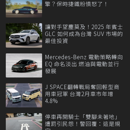
擎？保時捷鐵粉憤怒了！
讓對手望塵莫及！2025 年賓士
GLC 如何成為台灣 SUV 市場的
最佳投資
Mercedes-Benz 電動策略轉向
EQ 命名淡出 燃油與電動並行
發展
J SPACE翻轉戰局奪回輕型商
用車冠軍 台灣2月車市年增
4.8%
停車再開騎士「雙腳未著地」
遭罰引民怨！警回覆：這是規