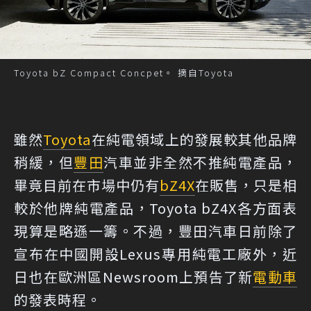
Toyota bZ Compact Concpet。 摘自Toyota
雖然
Toyota
在純電領域上的發展較其他品牌
稍緩，但
豐田
汽車並非全然不推純電產品，
畢竟目前在市場中仍有
bZ4X
在販售，只是相
較於他牌純電產品，Toyota bZ4X各方面表
現算是略遜一籌。不過，豐田汽車日前除了
宣布在中國開設Lexus專用純電工廠外，近
日也在歐洲區Newsroom上預告了新
電動車
的發表時程。