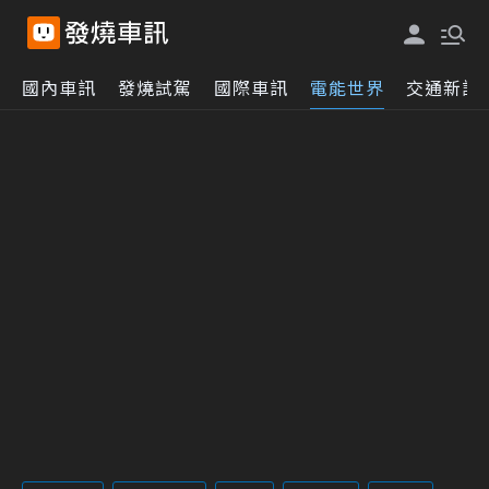
國內車訊
發燒試駕
國際車訊
電能世界
交通新訊