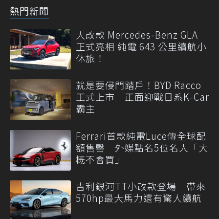
熱門新聞
大改款 Mercedes-Benz GLA
正式亮相 純電 643 公里續航小
休旅！
就是要侵門踏戶！BYD Racco
正式上市 正面迎戰日系K-Car
霸主
Ferrari首款純電Luce傳全球配
額售罄 外媒點名5位名人「大
概不會買」
吉利銀河TT小改款登場 帶來
570hp最大馬力還有驚人續航