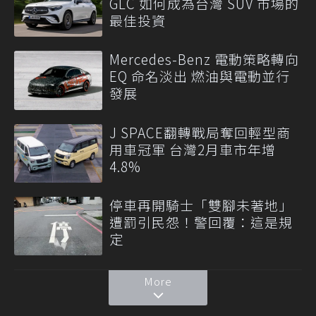
GLC 如何成為台灣 SUV 市場的
最佳投資
Mercedes-Benz 電動策略轉向
EQ 命名淡出 燃油與電動並行
發展
J SPACE翻轉戰局奪回輕型商
用車冠軍 台灣2月車市年增
4.8%
停車再開騎士「雙腳未著地」
遭罰引民怨！警回覆：這是規
定
More