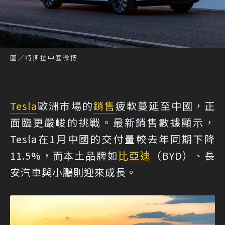
圖／特斯拉中國微博
Tesla
歐洲市場的
銷售
疲軟蔓延至中國，正
面臨更嚴峻的挑戰。最新銷售數據顯示，
Tesla在1月中國的交付量較去年同期下降
11.5%，而本土品牌如
比亞迪
（BYD）、長
安汽車與小鵬則迎來成長。