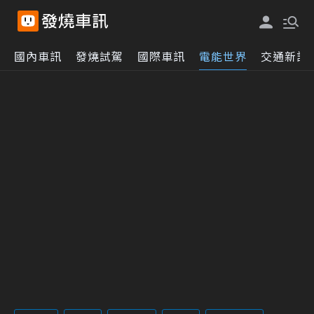
國內車訊
發燒試駕
國際車訊
電能世界
交通新訊