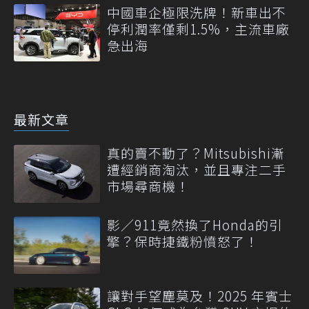
中國車企極限洗牌！新車出不
停利潤率僅剩1.5%，主流車廠
急出海
最新文章
真的賣不動了？Mitsubishi漸
遭經銷商淘汰，並且專注二手
市場尋商機！
影／911竟然換了Honda的引
擎？保時捷鐵粉憤怒了！
讓對手望塵莫及！2025 年賓士