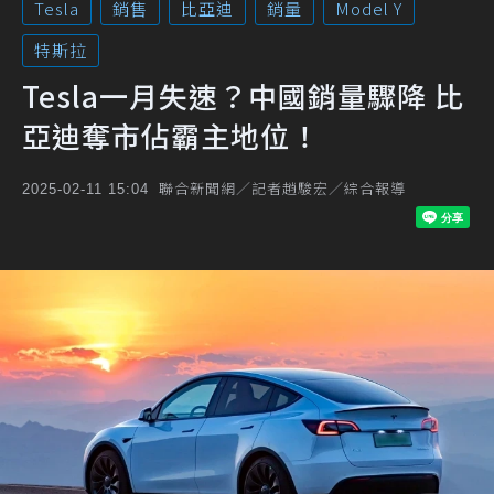
Tesla
銷售
比亞迪
銷量
Model Y
特斯拉
Tesla一月失速？中國銷量驟降 比
亞迪奪市佔霸主地位！
聯合新聞網／記者趙駿宏／綜合報導
2025-02-11 15:04