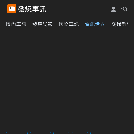
國內車訊
發燒試駕
國際車訊
電能世界
交通新訊