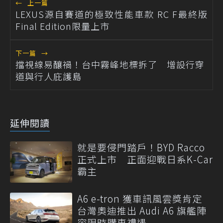
←
上一篇
LEXUS源自賽道的極致性能車款 RC F最終版
Final Edition限量上市
下一篇
→
擋視線易釀禍！台中霧峰地標拆了 增設行穿
道與行人庇護島
延伸閱讀
就是要侵門踏戶！BYD Racco
正式上市 正面迎戰日系K-Car
霸主
A6 e-tron 獲車訊風雲獎肯定
台灣奧迪推出 Audi A6 旗艦陣
容限時購車禮遇