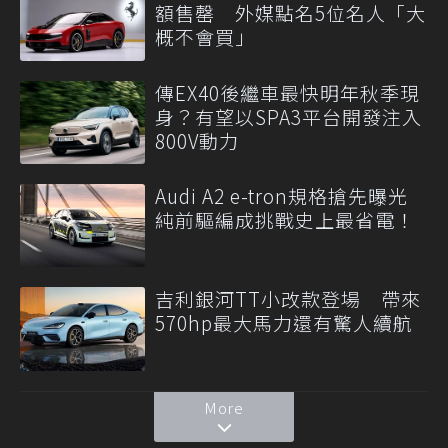
額售罄 外媒點名5位名人「大
概不會買」
傳EX40後繼車最快明年秋季現
身？有望以SPA3平台開發注入
800V動力
Audi A2 e-tron規格搶先曝光
純前驅編成挑戰史上最省電！
吉利銀河TT小改款登場 帶來
570hp最大馬力還有驚人續航
More