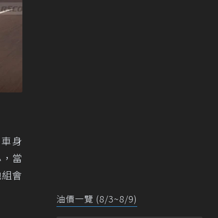
，車身
小，當
池組會
油價一覽 (8/3~8/9)