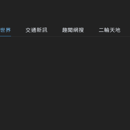
世界
交通新訊
趣聞網搜
二輪天地