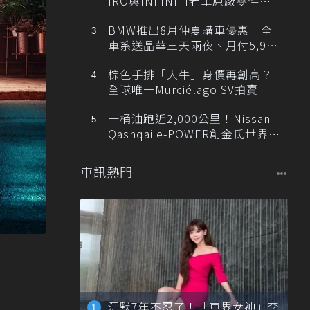
IRO與INFINITI老車原廠零件最
低1折
BMW推出8月仲夏購車優惠 全
車系送晶華三天兩夜、月付5,900
元起
棕色手排「大牛」身價再創高？
全球唯一Murciélago SV拍賣
一桶油跑近2,000公里！Nissan
Qashqai e-POWER創金氏世界紀
錄
車訊熱門
沉默7年不忍了！「車界女神」李