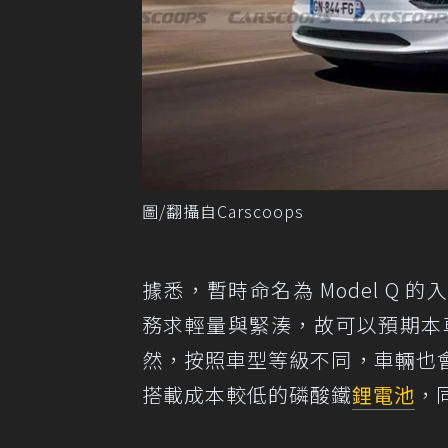
圖/翻攝自Carscoops
據悉，暫時命名為 Model Q 的
務求輕量與緊湊，故可以預期本
然，按照車型等級不同，車輛也
搭載成本較低的磷酸鐵
鋰電池
，