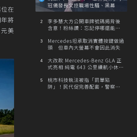
冠儀發長文控職場性騷、黑幕
參與位在
明年將
李多慧大方公開車牌號碼揭背後
含意！粉絲讚：忘記停哪還能幫
萬元美
忙找車
Mercedes坦承取消實體按鍵做過
頭 但車內大螢幕不會因此消失
大改款 Mercedes-Benz GLA 正
式亮相 純電 643 公里續航小休
旅！
桃市科技執法被指「罰單陷
阱」！民代促完善配套，警察局
提數據回應