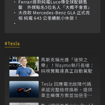
Ferrari首款純電Luce傳全球配額售
罄 外媒點名5位名人「大概不會買」
大改款 Mercedes-Benz GLA 正式亮
相 純電 643 公里續航小休旅！
Tesla
馬斯克稱光達「徒勞之
舉」！Waymo執行長嗆：
純視覺難達真正自動駕駛
Tesla 回應電池故障代碼
承諾完整檢修換新、提供
車主補償方案並加倍全台
維修代步車數量