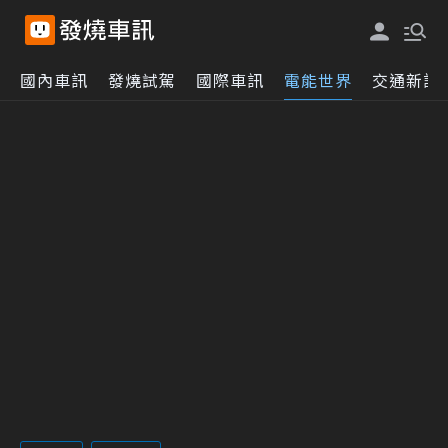
國內車訊
發燒試駕
國際車訊
電能世界
交通新訊