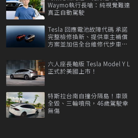
Waymo執行長嗆：純視覺難達
真正自動駕駛
Tesla 回應電池故障代碼 承諾
完整檢修換新、提供車主補償
方案並加倍全台維修代步車數
量
六人座長軸版 Tesla Model Y L
正式於美國上市！
特斯拉台南自撞分隔島！車頭
全毀、三輪噴飛，46歲駕駛幸
無傷