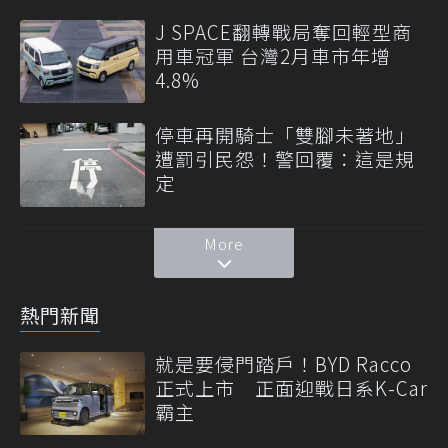
J SPACE翻轉戰局奪回輕型商
用車冠軍 台灣2月車市年增
4.8%
停車再開騎士「雙腳未著地」
遭罰引民怨！警回覆：這是規
定
More
熱門新聞
就是要侵門踏戶！BYD Racco
正式上市 正面迎戰日系K-Car
霸主