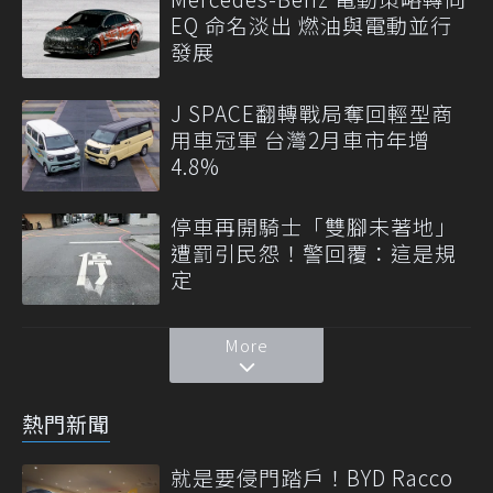
EQ 命名淡出 燃油與電動並行
發展
J SPACE翻轉戰局奪回輕型商
用車冠軍 台灣2月車市年增
4.8%
停車再開騎士「雙腳未著地」
遭罰引民怨！警回覆：這是規
定
More
熱門新聞
就是要侵門踏戶！BYD Racco