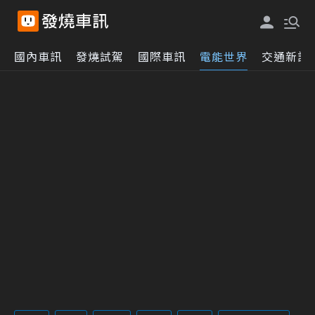
國內車訊
發燒試駕
國際車訊
電能世界
交通新訊