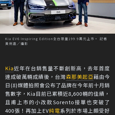
Kia EV6 Inspiring Edition全台限量199.9萬元上市。 記者
黃俐嘉／攝影
Kia
近年在台銷售量不斷創新高，去年首度
達成破萬輛成績後，台灣
森那美起亞
藉由今
日(8)媒體拍照會公布了品牌在今年前十月銷
售數字，Kia目前已累積近8,600輛的佳績，
且甫上市的小改款Sorento接單也突破了
400張！再加上EV
純電
系列於市場上頗受好