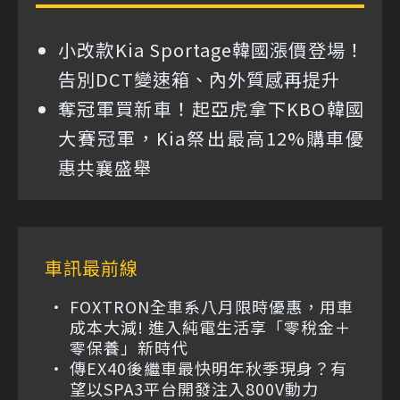
小改款Kia Sportage韓國漲價登場！
告別DCT變速箱、內外質感再提升
奪冠軍買新車！起亞虎拿下KBO韓國
大賽冠軍，Kia祭出最高12%購車優
惠共襄盛舉
車訊最前線
FOXTRON全車系八月限時優惠，用車
成本大減! 進入純電生活享「零稅金＋
零保養」新時代
傳EX40後繼車最快明年秋季現身？有
望以SPA3平台開發注入800V動力