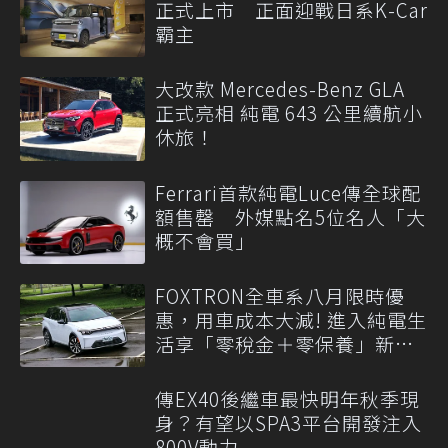
正式上市 正面迎戰日系K-Car
霸主
大改款 Mercedes-Benz GLA
正式亮相 純電 643 公里續航小
休旅！
Ferrari首款純電Luce傳全球配
額售罄 外媒點名5位名人「大
概不會買」
FOXTRON全車系八月限時優
惠，用車成本大減! 進入純電生
活享「零稅金＋零保養」新時
代
傳EX40後繼車最快明年秋季現
身？有望以SPA3平台開發注入
800V動力