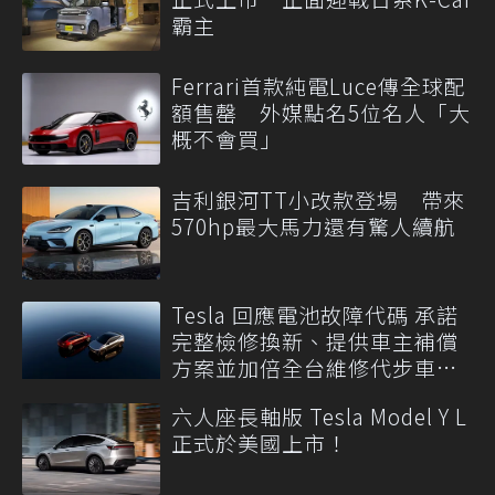
霸主
Ferrari首款純電Luce傳全球配
額售罄 外媒點名5位名人「大
概不會買」
吉利銀河TT小改款登場 帶來
570hp最大馬力還有驚人續航
Tesla 回應電池故障代碼 承諾
完整檢修換新、提供車主補償
方案並加倍全台維修代步車數
量
六人座長軸版 Tesla Model Y L
正式於美國上市！