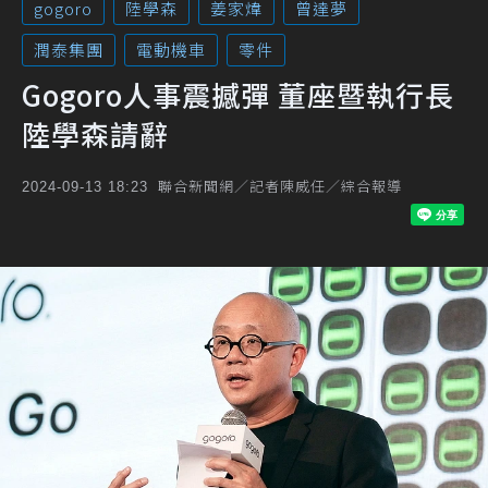
gogoro
陸學森
姜家煒
曾達夢
潤泰集團
電動機車
零件
Gogoro人事震撼彈 董座暨執行長
陸學森請辭
聯合新聞網／記者陳威任／綜合報導
2024-09-13 18:23