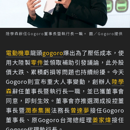
陸學森辭任Gogoro董事長暨執行長一職。 圖／Gogoro提供
電動機車
龍頭
gogoro
爆出為了壓低成本，使
用大陸製
零件
並領取補助引發議論，此外股
價大跌、累積虧損等問題也持續紛擾。今天
Gogoro則宣布重大人事變動，創辦人
陸學
森
辭任董事長暨執行長一職，並已獲董事會
同意，即刻生效。董事會亦推選潤成投控董
事長暨
潤泰集團
法務長
曾達夢
接任Gogoro
董事長、原Gogoro台灣總經理
姜家煒
接任
Gogoro代理執行長。