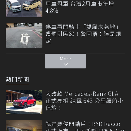
用車冠軍 台灣2月車市年增
4.8%
停車再開騎士「雙腳未著地」
遭罰引民怨！警回覆：這是規
定
More
熱門新聞
大改款 Mercedes-Benz GLA
正式亮相 純電 643 公里續航小
休旅！
就是要侵門踏戶！BYD Racco
正式上市 正面迎戰日系K-Car