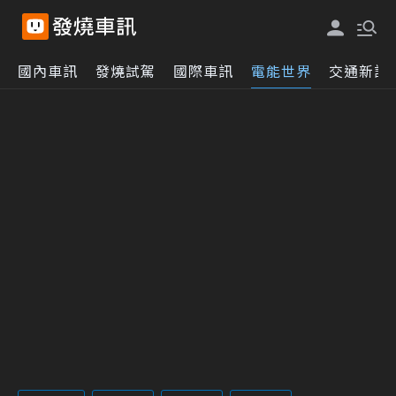
國內車訊
發燒試駕
國際車訊
電能世界
交通新訊