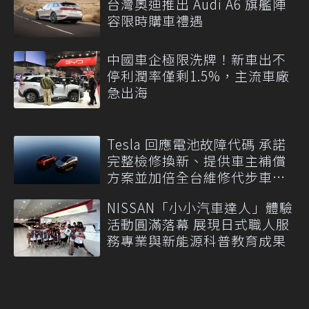
台灣奧迪推出 Audi A6 旗艦陣
容限時購車禮遇
中國車企極限洗牌！新車出不
停利潤率僅剩1.5%，主流車廠
急出海
Tesla 回應電池故障代碼 承諾
完整檢修換新、提供車主補償
方案並加倍全台維修代步車數
量
NISSAN「小小汽車達人」體驗
活動圓滿落幕 展現日式職人服
務專業與新能源科普教育成果