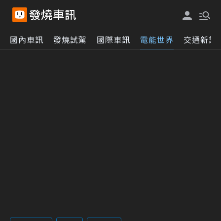
國內車訊
發燒試駕
國際車訊
電能世界
交通新訊