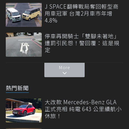
J SPACE翻轉戰局奪回輕型商
用車冠軍 台灣2月車市年增
4.8%
停車再開騎士「雙腳未著地」
遭罰引民怨！警回覆：這是規
定
More
熱門新聞
大改款 Mercedes-Benz GLA
正式亮相 純電 643 公里續航小
休旅！