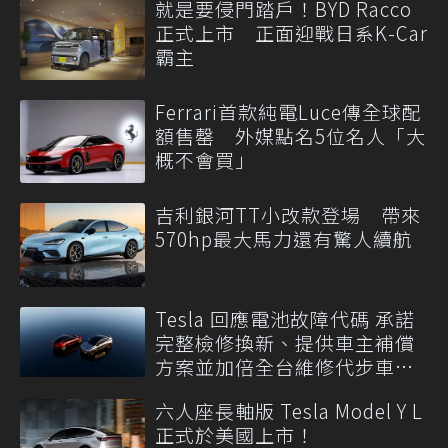
就是要侵門踏戶！BYD Racco
正式上市 正面迎戰日系K-Car
霸主
Ferrari首款純電Luce傳全球配
額售罄 外媒點名5位名人「大
概不會買」
吉利銀河TT小改款登場 帶來
570hp最大馬力還有驚人續航
Tesla 回應電池故障代碼 承諾
完整檢修換新、提供車主補償
方案並加倍全台維修代步車數
量
六人座長軸版 Tesla Model Y L
正式於美國上市！