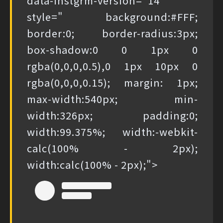
data-instgrm-version="14"
style=" background:#FFF;
border:0; border-radius:3px;
box-shadow:0 0 1px 0
rgba(0,0,0,0.5),0 1px 10px 0
rgba(0,0,0,0.15); margin: 1px;
max-width:540px; min-
width:326px; padding:0;
width:99.375%; width:-webkit-
calc(100% - 2px);
width:calc(100% - 2px);">