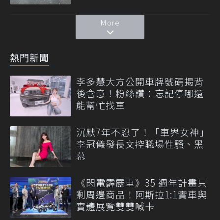
More
熱門新聞
李多慧大方公開車牌號碼揭背
後含意！粉絲讚：忘記停哪還
能幫忙找車
沉默7年不忍了！「車界女神」
李冠儀發長文控職場性騷、黑
幕
《閃電霹靂車》35 週年計畫只
剩周邊商品！阿斯拉1:1實車與
實體展覽雙雙喊卡