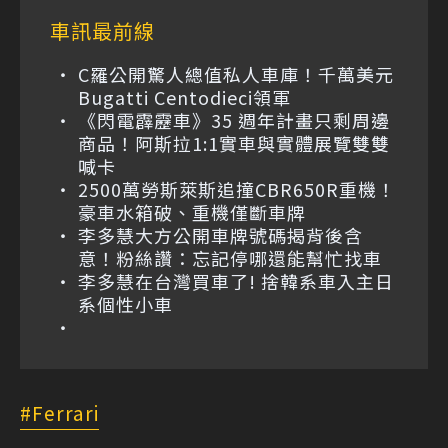
車訊最前線
C羅公開驚人總值私人車庫！千萬美元
Bugatti Centodieci領軍
《閃電霹靂車》35 週年計畫只剩周邊
商品！阿斯拉1:1實車與實體展覽雙雙
喊卡
2500萬勞斯萊斯追撞CBR650R重機！
豪車水箱破、重機僅斷車牌
李多慧大方公開車牌號碼揭背後含
意！粉絲讚：忘記停哪還能幫忙找車
李多慧在台灣買車了! 捨韓系車入主日
系個性小車
Ferrari