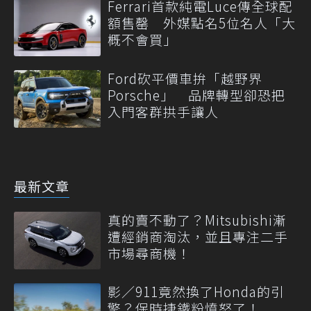
Ferrari首款純電Luce傳全球配
額售罄 外媒點名5位名人「大
概不會買」
Ford砍平價車拚「越野界
Porsche」 品牌轉型卻恐把
入門客群拱手讓人
最新文章
真的賣不動了？Mitsubishi漸
遭經銷商淘汰，並且專注二手
市場尋商機！
影／911竟然換了Honda的引
擎？保時捷鐵粉憤怒了！