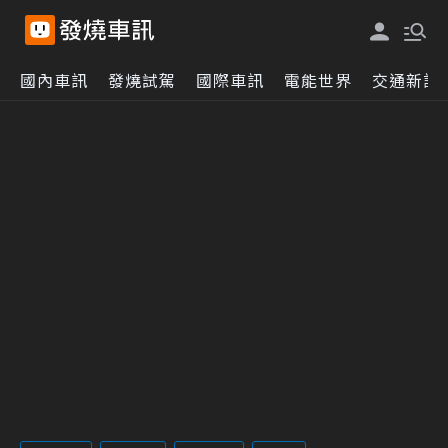
國內車訊
發燒試駕
國際車訊
電能世界
交通新訊