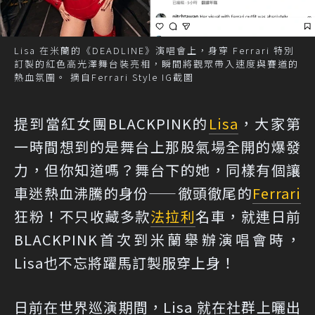
Lisa 在米蘭的《DEADLINE》演唱會上，身穿 Ferrari 特別
訂製的紅色高光澤舞台裝亮相，瞬間將觀眾帶入速度與賽道的
熱血氛圍。 摘自Ferrari Style IG截圖
提到當紅女團BLACKPINK的
Lisa
，大家第
一時間想到的是舞台上那股氣場全開的爆發
力，但你知道嗎？舞台下的她，同樣有個讓
車迷熱血沸騰的身份——徹頭徹尾的
Ferrari
狂粉！不只收藏多款
法拉利
名車，就連日前
BLACKPINK首次到米蘭舉辦演唱會時，
Lisa也不忘將躍馬訂製服穿上身！
日前在世界巡演期間，Lisa 就在社群上曬出