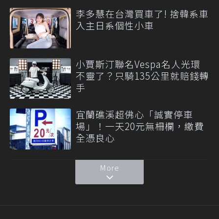
李多慧在台灣買車了! 捨韓系車
入主日系個性小車
小賈斯汀聯名Vespa名人光環
不靈了？只騎135公里就賠錢轉
手
宜蘭礁溪超佛心「誠實停車
場」！一天20元無柵欄，繳費
全憑良心
More