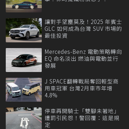
讓對手望塵莫及！2025 年賓士
GLC 如何成為台灣 SUV 市場的
最佳投資
Mercedes-Benz 電動策略轉向
EQ 命名淡出 燃油與電動並行
發展
J SPACE翻轉戰局奪回輕型商
用車冠軍 台灣2月車市年增
4.8%
停車再開騎士「雙腳未著地」
遭罰引民怨！警回覆：這是規
定