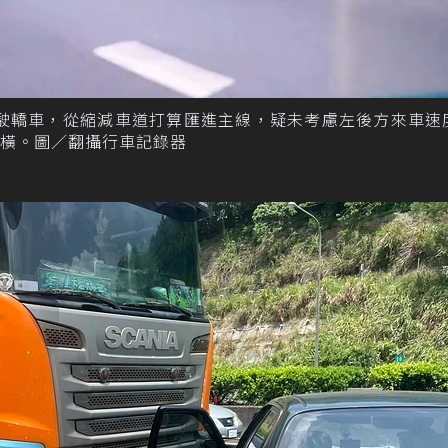
駕駛轎車，從縮減車道打算匯進主線，疑未考慮左後方來車速
橫。圖／翻攝行車記錄器