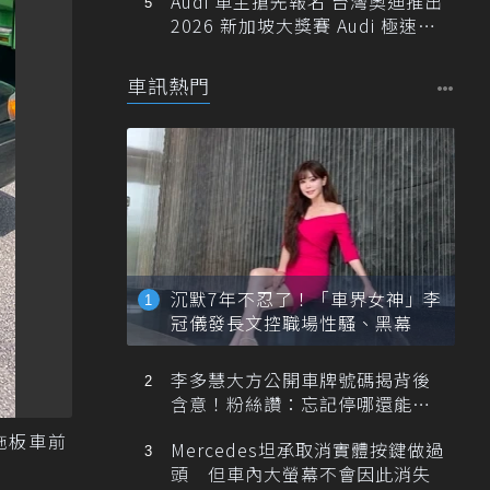
Audi 車主搶先報名 台灣奧迪推出
2026 新加坡大獎賽 Audi 極速之
旅
車訊熱門
沉默7年不忍了！「車界女神」李
冠儀發長文控職場性騷、黑幕
李多慧大方公開車牌號碼揭背後
含意！粉絲讚：忘記停哪還能幫
忙找車
拖板車前
Mercedes坦承取消實體按鍵做過
頭 但車內大螢幕不會因此消失