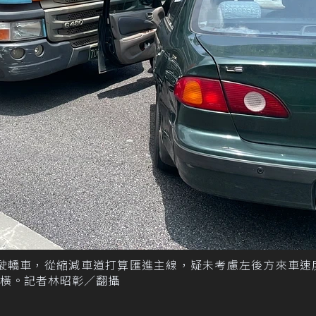
駕駛轎車，從縮減車道打算匯進主線，疑未考慮左後方來車速
橫。記者林昭彰／翻攝