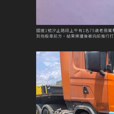
國道1號汐止路段上午有1名75歲老翁
到拖板車前方，結果擦撞後被向前推行打