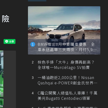
 險
BMW推出8月仲夏購車優惠 全
車系送晶華三天兩夜、月付5,900
元起
棕色手排「大牛」身價再創高？
全球唯一Murciélago SV拍賣
一桶油跑近2,000公里！Nissan
Qashqai e-POWER創金氏世界紀
錄
C羅公開驚人總值私人車庫！千萬
美元Bugatti Centodieci領軍