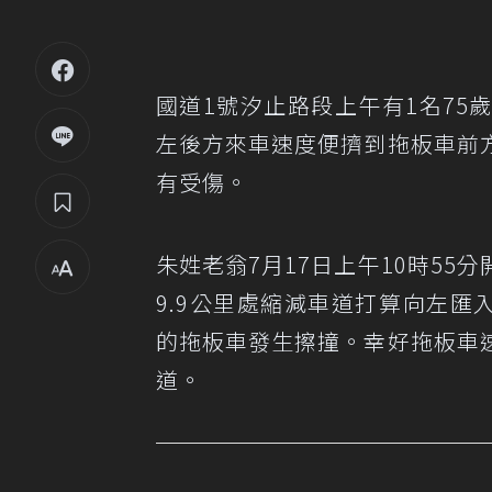
國道1號汐止路段上午有1名7
左後方來車速度便擠到拖板車前
有受傷。
朱姓老翁7月17日上午10時5
9.9公里處縮減車道打算向左匯
的拖板車發生擦撞。幸好拖板車
道。