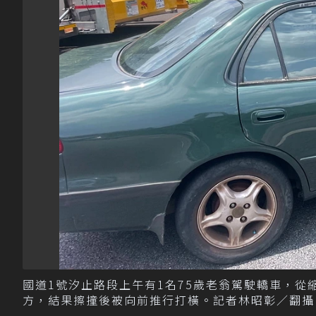
國道1號汐止路段上午有1名75歲老翁駕駛轎車，
方，結果擦撞後被向前推行打橫。記者林昭彰／翻攝