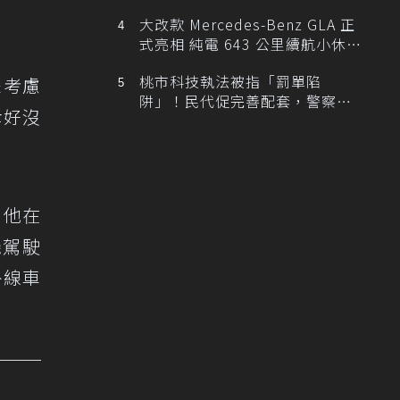
大改款 Mercedes-Benz GLA 正
式亮相 純電 643 公里續航小休
旅！
桃市科技執法被指「罰單陷
未考慮
阱」！民代促完善配套，警察局
幸好沒
提數據回應
，他在
機駕駛
外線車