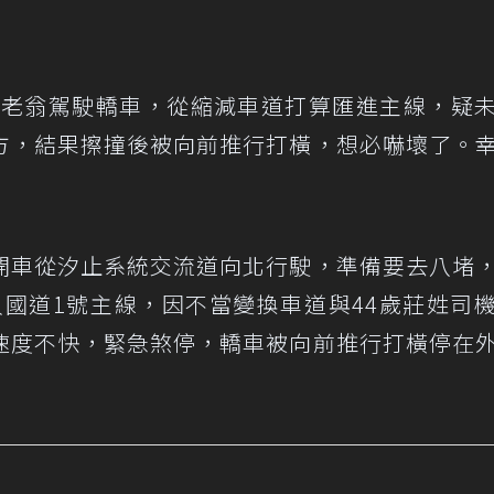
5歲老翁駕駛轎車，從縮減車道打算匯進主線，疑
方，結果擦撞後被向前推行打橫，想必嚇壞了。
5分開車從汐止系統交流道向北行駛，準備要去八堵
入國道1號主線，因不當變換車道與44歲莊姓司
速度不快，緊急煞停，轎車被向前推行打橫停在