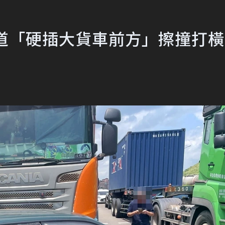
道「硬插大貨車前方」擦撞打橫