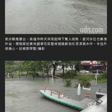
凱米颱風襲台，高雄市昨天深夜起降下驚人雨勢，愛河水位也暴漲
外溢，導致鄰近美術館豪宅區整條道路都泡在滾滾黃水中，令住戶
很擔心。記者劉學聖/攝影