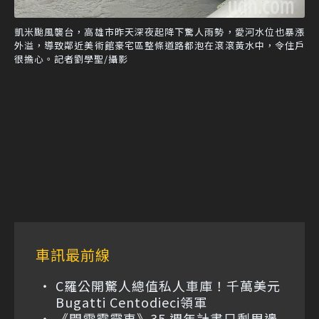
凱米颱風襲台，高雄市昨天深夜起降下驚人雨勢，愛河水位也暴漲
外溢，導致鄰近美術館豪宅區整條道路都泡在滾滾黃水中，令住戶
很擔心。記者劉學聖/攝影
車訊最前線
C羅公開驚人總值私人車庫！千萬美元
Bugatti Centodieci領軍
《閃電霹靂車》35 週年計畫只剩周邊