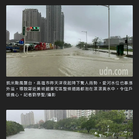
凱米颱風襲台，高雄市昨天深夜起降下驚人雨勢，愛河水位也暴漲
外溢，導致鄰近美術館豪宅區整條道路都泡在滾滾黃水中，令住戶
很擔心。記者劉學聖/攝影