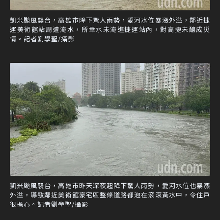
凱米颱風襲台，高雄市降下驚人雨勢，愛河水位暴漲外溢，鄰近捷
運美術館站周遭淹水，所幸水未淹進捷運站內，對高捷未釀成災
情。記者劉學聖/攝影
凱米颱風襲台，高雄市昨天深夜起降下驚人雨勢，愛河水位也暴漲
外溢，導致鄰近美術館豪宅區整條道路都泡在滾滾黃水中，令住戶
很擔心。記者劉學聖/攝影