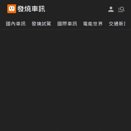
國內車訊
發燒試駕
國際車訊
電能世界
交通新訊