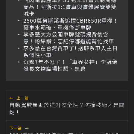
商品！阿斯拉1:1實車與實體展覽雙雙
喊卡
2500萬勞斯萊斯追撞CBR650R重機！
豪車水箱破、重機僅斷車牌
李多慧大方公開車牌號碼揭背後含
意！粉絲讚：忘記停哪還能幫忙找車
李多慧在台灣買車了! 捨韓系車入主日
系個性小車
沉默7年不忍了！「車界女神」李冠儀
發長文控職場性騷、黑幕
←
上一篇
自動駕駛無助於提升安全性？防撞技術才是關
鍵！
下一篇
→