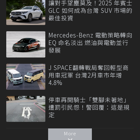
讓對手望塵莫及！2025 年賓士
GLC 如何成為台灣 SUV 市場的
最佳投資
Mercedes-Benz 電動策略轉向
EQ 命名淡出 燃油與電動並行
發展
J SPACE翻轉戰局奪回輕型商
用車冠軍 台灣2月車市年增
4.8%
停車再開騎士「雙腳未著地」
遭罰引民怨！警回覆：這是規
定
More