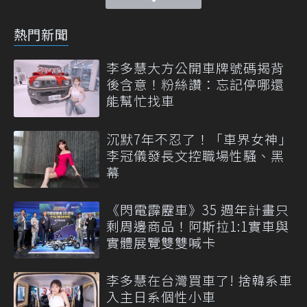
熱門新聞
李多慧大方公開車牌號碼揭背
後含意！粉絲讚：忘記停哪還
能幫忙找車
沉默7年不忍了！「車界女神」
李冠儀發長文控職場性騷、黑
幕
《閃電霹靂車》35 週年計畫只
剩周邊商品！阿斯拉1:1實車與
實體展覽雙雙喊卡
李多慧在台灣買車了! 捨韓系車
入主日系個性小車