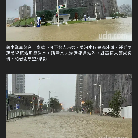
凱米颱風襲台，高雄市降下驚人雨勢，愛河水位暴漲外溢，鄰近捷
運美術館站周遭淹水，所幸水未淹進捷運站內，對高捷未釀成災
情。記者劉學聖/攝影