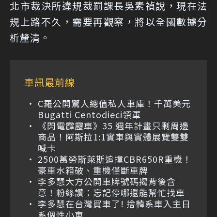
北市裁決所違規裁罰課長吳素禎說，現在法
規上路不久，需要再觀察，將以全國數據分
析釐清。
車訊最前線
C羅公開驚人總值私人車庫！千萬美元
Bugatti Centodieci領軍
《閃電霹靂車》35 週年計畫只剩周邊
商品！阿斯拉1:1實車與實體展覽雙雙
喊卡
2500萬勞斯萊斯追撞CBR650R重機！
豪車水箱破、重機僅斷車牌
李多慧大方公開車牌號碼揭背後含
意！粉絲讚：忘記停哪還能幫忙找車
李多慧在台灣買車了! 捨韓系車入主日
系個性小車