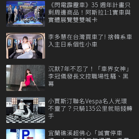
《閃電霹靂車》35 週年計畫只
剩周邊商品！阿斯拉1:1實車與
實體展覽雙雙喊卡
李多慧在台灣買車了! 捨韓系車
入主日系個性小車
沉默7年不忍了！「車界女神」
李冠儀發長文控職場性騷、黑
幕
小賈斯汀聯名Vespa名人光環
不靈了？只騎135公里就賠錢轉
手
宜蘭礁溪超佛心「誠實停車