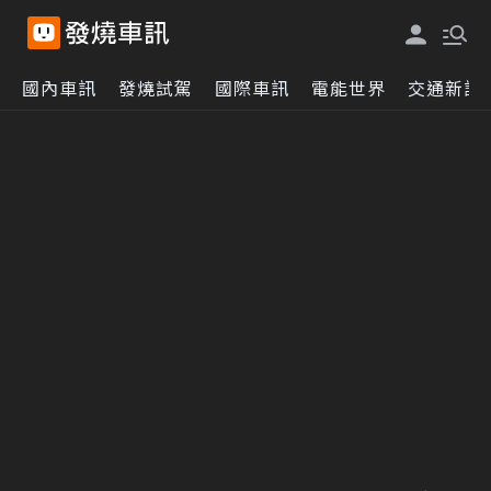
國內車訊
發燒試駕
國際車訊
電能世界
交通新訊