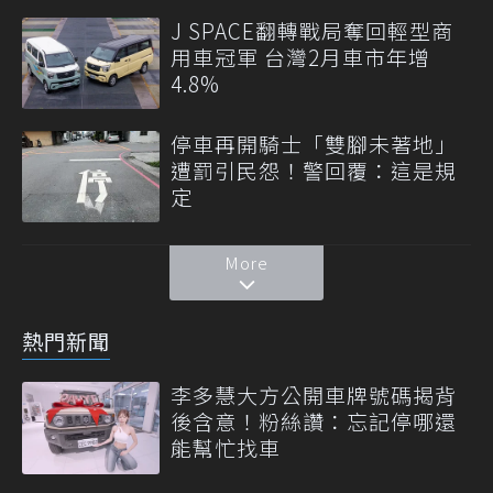
J SPACE翻轉戰局奪回輕型商
用車冠軍 台灣2月車市年增
4.8%
停車再開騎士「雙腳未著地」
遭罰引民怨！警回覆：這是規
定
More
熱門新聞
李多慧大方公開車牌號碼揭背
後含意！粉絲讚：忘記停哪還
能幫忙找車