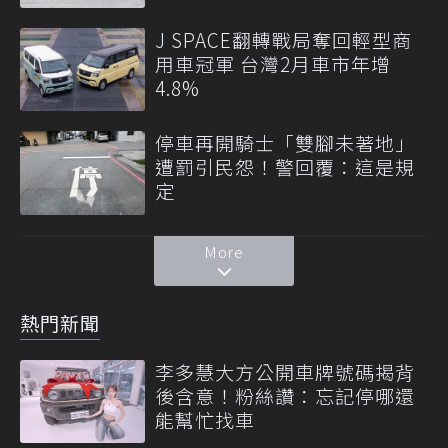
J SPACE翻轉戰局奪回輕型商
用車冠軍 台灣2月車市年增
4.8%
停車再開騎士「雙腳未著地」
遭罰引民怨！警回覆：這是規
定
More
熱門新聞
李多慧大方公開車牌號碼揭背
後含意！粉絲讚：忘記停哪還
能幫忙找車