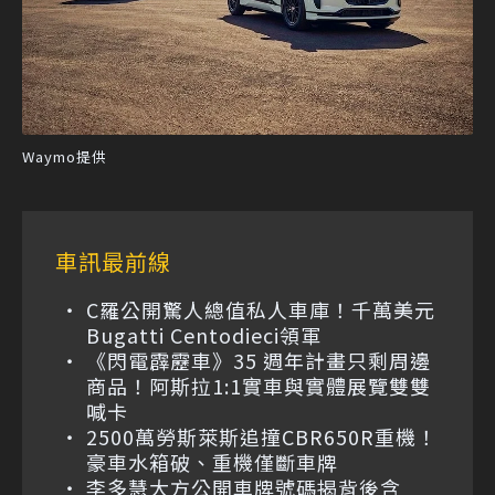
Waymo提供
車訊最前線
C羅公開驚人總值私人車庫！千萬美元
Bugatti Centodieci領軍
《閃電霹靂車》35 週年計畫只剩周邊
商品！阿斯拉1:1實車與實體展覽雙雙
喊卡
2500萬勞斯萊斯追撞CBR650R重機！
豪車水箱破、重機僅斷車牌
李多慧大方公開車牌號碼揭背後含