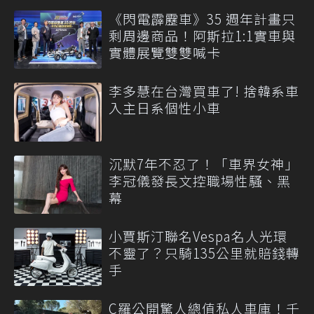
《閃電霹靂車》35 週年計畫只
剩周邊商品！阿斯拉1:1實車與
實體展覽雙雙喊卡
李多慧在台灣買車了! 捨韓系車
入主日系個性小車
沉默7年不忍了！「車界女神」
李冠儀發長文控職場性騷、黑
幕
小賈斯汀聯名Vespa名人光環
不靈了？只騎135公里就賠錢轉
手
C羅公開驚人總值私人車庫！千