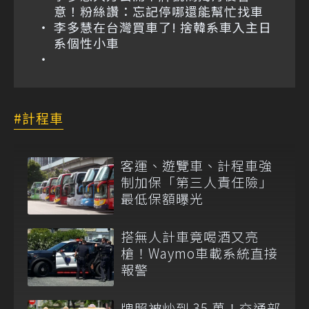
意！粉絲讚：忘記停哪還能幫忙找車
李多慧在台灣買車了! 捨韓系車入主日
系個性小車
計程車
客運、遊覽車、計程車強
制加保「第三人責任險」
最低保額曝光
搭無人計車竟喝酒又亮
槍！Waymo車載系統直接
報警
牌照被炒到 35 萬！交通部