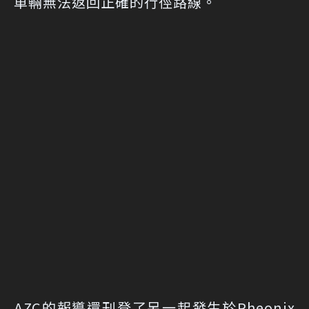
車輛無法返回正確的行徑路線。
AZC的報導還刊登了另一起發生於Pheonix