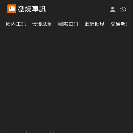
國內車訊
發燒試駕
國際車訊
電能世界
交通新訊