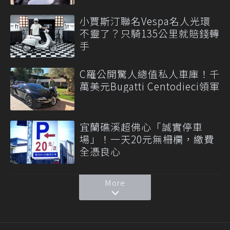
小賈斯汀聯名Vespa名人光環
不靈了？只騎135公里就賠錢轉
手
C羅公開驚人總值私人車庫！千
萬美元Bugatti Centodieci領軍
宜蘭礁溪超佛心「誠實停車
場」！一天20元無柵欄，繳費
全憑良心
More