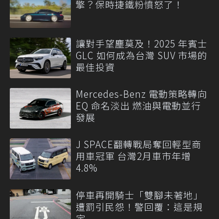
擎？保時捷鐵粉憤怒了！
讓對手望塵莫及！2025 年賓士
GLC 如何成為台灣 SUV 市場的
最佳投資
Mercedes-Benz 電動策略轉向
EQ 命名淡出 燃油與電動並行
發展
J SPACE翻轉戰局奪回輕型商
用車冠軍 台灣2月車市年增
4.8%
停車再開騎士「雙腳未著地」
遭罰引民怨！警回覆：這是規
定