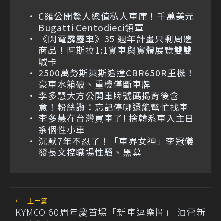
C羅公開驚人總值私人車庫！千萬美元
Bugatti Centodieci領軍
《閃電霹靂車》35 週年計畫只剩周邊
商品！阿斯拉1:1實車與實體展覽雙雙
喊卡
2500萬勞斯萊斯追撞CBR650R重機！
豪車水箱破、重機僅斷車牌
李多慧大方公開車牌號碼揭背後含
意！粉絲讚：忘記停哪還能幫忙找車
李多慧在台灣買車了! 捨韓系車入主日
系個性小車
沉默7年不忍了！「車界女神」李冠儀
發長文控職場性騷、黑幕
←
上一篇
KYMCO 60周年慶首場「新車逗樂鬧」 油電新