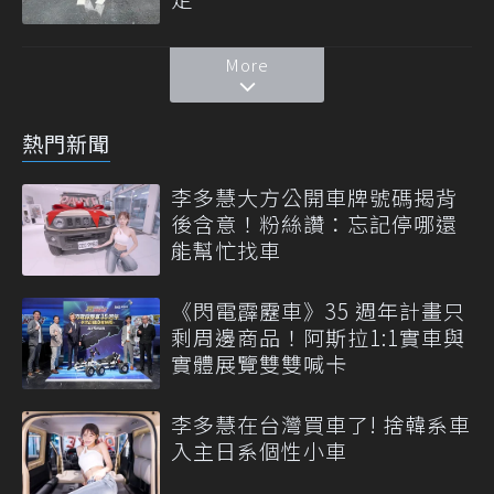
More
熱門新聞
李多慧大方公開車牌號碼揭背
後含意！粉絲讚：忘記停哪還
能幫忙找車
《閃電霹靂車》35 週年計畫只
剩周邊商品！阿斯拉1:1實車與
實體展覽雙雙喊卡
李多慧在台灣買車了! 捨韓系車
入主日系個性小車