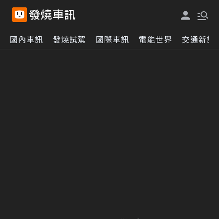
國內車訊
發燒試駕
國際車訊
電能世界
交通新訊