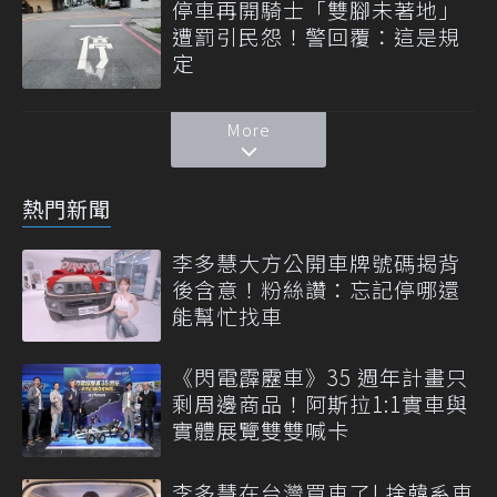
停車再開騎士「雙腳未著地」
遭罰引民怨！警回覆：這是規
定
More
熱門新聞
李多慧大方公開車牌號碼揭背
後含意！粉絲讚：忘記停哪還
能幫忙找車
《閃電霹靂車》35 週年計畫只
剩周邊商品！阿斯拉1:1實車與
實體展覽雙雙喊卡
李多慧在台灣買車了! 捨韓系車