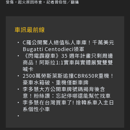
受傷，起火原因待查。記者曾伯愷／翻攝
車訊最前線
C羅公開驚人總值私人車庫！千萬美元
Bugatti Centodieci領軍
《閃電霹靂車》35 週年計畫只剩周邊
商品！阿斯拉1:1實車與實體展覽雙雙
喊卡
2500萬勞斯萊斯追撞CBR650R重機！
豪車水箱破、重機僅斷車牌
李多慧大方公開車牌號碼揭背後含
意！粉絲讚：忘記停哪還能幫忙找車
李多慧在台灣買車了! 捨韓系車入主日
系個性小車