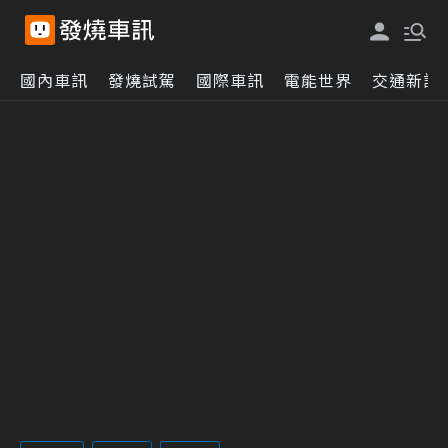
國內車訊
發燒試駕
國際車訊
電能世界
交通新訊