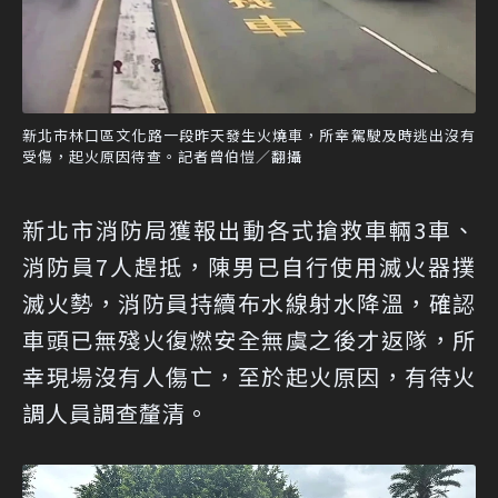
新北市林口區文化路一段昨天發生火燒車，所幸駕駛及時逃出沒有
受傷，起火原因待查。記者曾伯愷／翻攝
新北市消防局獲報出動各式搶救車輛3車、
消防員7人趕抵，陳男已自行使用滅火器撲
滅火勢，消防員持續布水線射水降溫，確認
車頭已無殘火復燃安全無虞之後才返隊，所
幸現場沒有人傷亡，至於起火原因，有待火
調人員調查釐清。