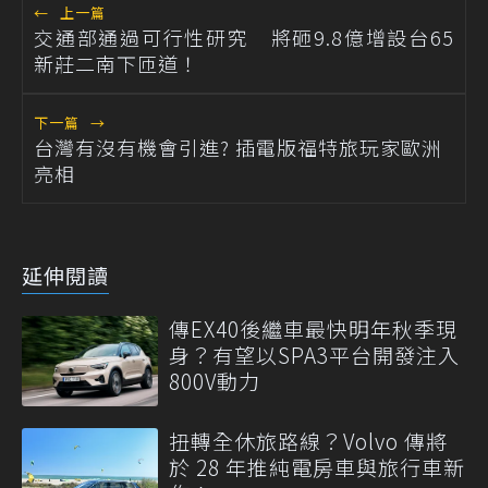
←
上一篇
交通部通過可行性研究 將砸9.8億增設台65
新莊二南下匝道！
下一篇
→
台灣有沒有機會引進? 插電版福特旅玩家歐洲
亮相
延伸閱讀
傳EX40後繼車最快明年秋季現
身？有望以SPA3平台開發注入
800V動力
扭轉全休旅路線？Volvo 傳將
於 28 年推純電房車與旅行車新