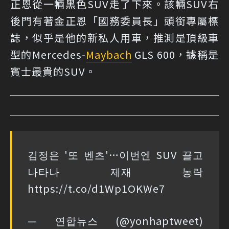
正恩從一輛黑色SUV走了下來。該輛SUV右
後門有著金正恩「國務委員長」頭銜專屬標
誌，似乎是他的新私人用車，推測是頂級車
型的Mercedes-
Maybach
GLS 600，據稱是
賓士最貴的SUV。
김정은 '또 벤츠'…이번엔 SUV 끌고
나타나 제재 농락
https://t.co/d1Wp1OKWe7
— 연합뉴스 (@yonhaptweet)