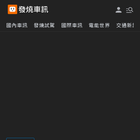
國內車訊
發燒試駕
國際車訊
電能世界
交通新訊