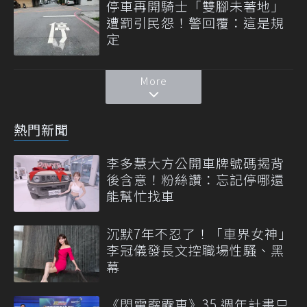
停車再開騎士「雙腳未著地」
遭罰引民怨！警回覆：這是規
定
More
熱門新聞
李多慧大方公開車牌號碼揭背
後含意！粉絲讚：忘記停哪還
能幫忙找車
沉默7年不忍了！「車界女神」
李冠儀發長文控職場性騷、黑
幕
《閃電霹靂車》35 週年計畫只