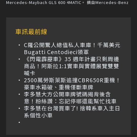
Mercedes-Maybach GLS 600 4MATIC。 摘自Mercedes-Benz
車訊最前線
C羅公開驚人總值私人車庫！千萬美元
Bugatti Centodieci領軍
《閃電霹靂車》35 週年計畫只剩周邊
商品！阿斯拉1:1實車與實體展覽雙雙
喊卡
2500萬勞斯萊斯追撞CBR650R重機！
豪車水箱破、重機僅斷車牌
李多慧大方公開車牌號碼揭背後含
意！粉絲讚：忘記停哪還能幫忙找車
李多慧在台灣買車了! 捨韓系車入主日
系個性小車