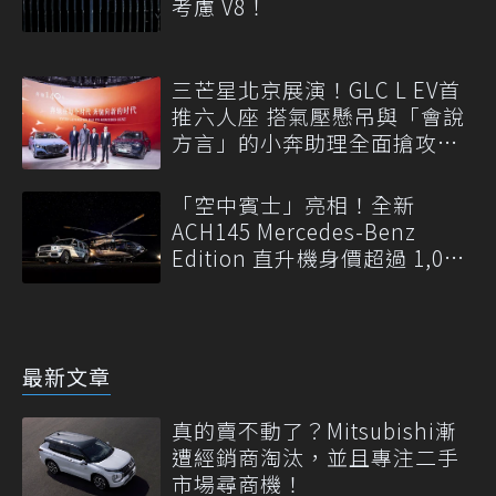
考慮 V8！
三芒星北京展演！GLC L EV首
推六人座 搭氣壓懸吊與「會說
方言」的小奔助理全面搶攻高
端家庭
「空中賓士」亮相！全新
ACH145 Mercedes-Benz
Edition 直升機身價超過 1,000
萬美元
最新文章
真的賣不動了？Mitsubishi漸
遭經銷商淘汰，並且專注二手
市場尋商機！