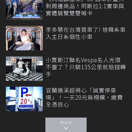
剩周邊商品！阿斯拉1:1實車與
實體展覽雙雙喊卡
李多慧在台灣買車了! 捨韓系車
入主日系個性小車
小賈斯汀聯名Vespa名人光環
不靈了？只騎135公里就賠錢轉
手
宜蘭礁溪超佛心「誠實停車
場」！一天20元無柵欄，繳費
全憑良心
More