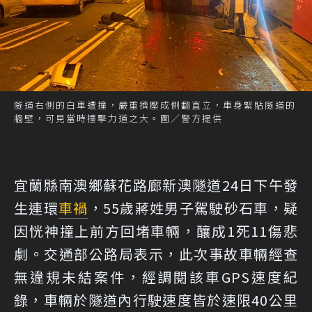
隧道右側的白車遭撞，嚴重擠壓成側翻直立，車身緊貼隧道的
牆壁，可見當時撞擊力道之大。圖／警方提供
宜蘭縣南澳鄉蘇花路廊新澳隧道24日下午發
生連環
車禍
，55歲蔣姓男子駕駛砂石車，疑
因恍神撞上前方回堵車輛，釀成1死11傷悲
劇。交通部公路局表示，此次事故車輛經查
無違規未結案件，經調閱該車GPS速度紀
錄，車輛於隧道內行駛速度皆於速限40公里