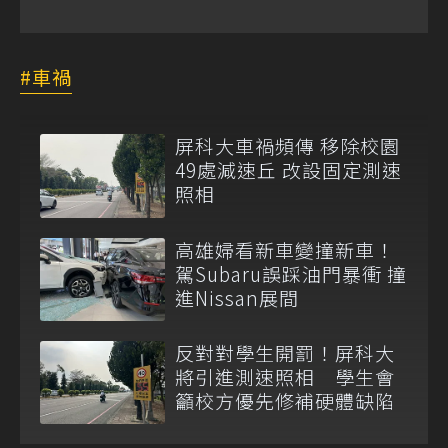
車禍
屏科大車禍頻傳 移除校園
49處減速丘 改設固定測速
照相
高雄婦看新車變撞新車！
駕Subaru誤踩油門暴衝 撞
進Nissan展間
反對對學生開罰！屏科大
將引進測速照相 學生會
籲校方優先修補硬體缺陷