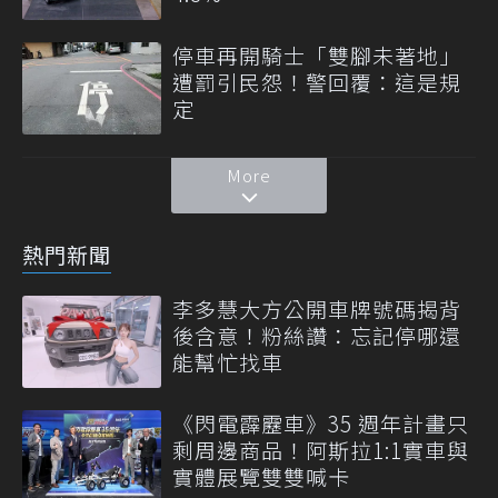
停車再開騎士「雙腳未著地」
遭罰引民怨！警回覆：這是規
定
More
熱門新聞
李多慧大方公開車牌號碼揭背
後含意！粉絲讚：忘記停哪還
能幫忙找車
《閃電霹靂車》35 週年計畫只
剩周邊商品！阿斯拉1:1實車與
實體展覽雙雙喊卡