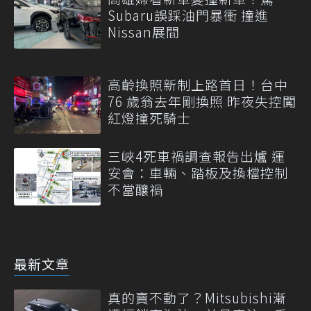
Subaru誤踩油門暴衝 撞進
Nissan展間
高齡換照新制上路首日！台中
76 歲翁去年剛換照 昨夜失控闖
紅燈撞死騎士
三峽4死車禍調查報告出爐 運
安會：車輛、踏板及換檔控制
不當釀禍
最新文章
真的賣不動了？Mitsubishi漸