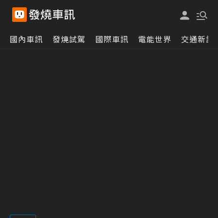
國內車訊
發燒試駕
國際車訊
電能世界
交通新訊