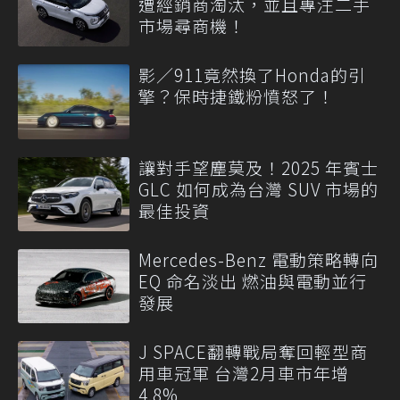
遭經銷商淘汰，並且專注二手
市場尋商機！
影／911竟然換了Honda的引
擎？保時捷鐵粉憤怒了！
讓對手望塵莫及！2025 年賓士
GLC 如何成為台灣 SUV 市場的
最佳投資
Mercedes-Benz 電動策略轉向
EQ 命名淡出 燃油與電動並行
發展
J SPACE翻轉戰局奪回輕型商
用車冠軍 台灣2月車市年增
4.8%