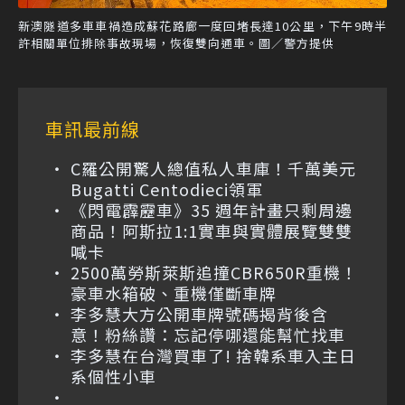
新澳隧道多車車禍造成蘇花路廊一度回堵長達10公里，下午9時半
許相關單位排除事故現場，恢復雙向通車。圖／警方提供
車訊最前線
C羅公開驚人總值私人車庫！千萬美元
Bugatti Centodieci領軍
《閃電霹靂車》35 週年計畫只剩周邊
商品！阿斯拉1:1實車與實體展覽雙雙
喊卡
2500萬勞斯萊斯追撞CBR650R重機！
豪車水箱破、重機僅斷車牌
李多慧大方公開車牌號碼揭背後含
意！粉絲讚：忘記停哪還能幫忙找車
李多慧在台灣買車了! 捨韓系車入主日
系個性小車