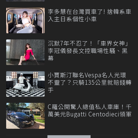
李多慧在台灣買車了! 捨韓系車
入主日系個性小車
沉默7年不忍了！「車界女神」
李冠儀發長文控職場性騷、黑
幕
小賈斯汀聯名Vespa名人光環
不靈了？只騎135公里就賠錢轉
手
C羅公開驚人總值私人車庫！千
萬美元Bugatti Centodieci領軍