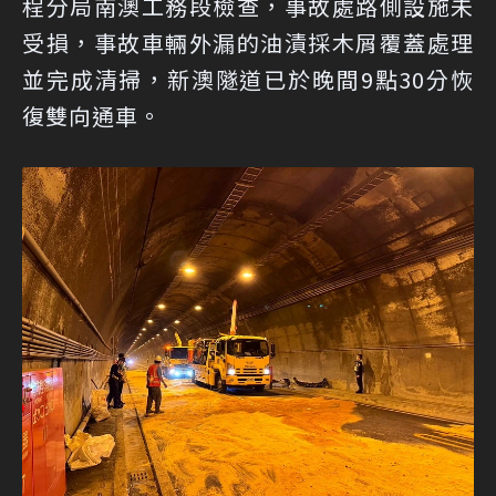
程分局南澳工務段檢查，事故處路側設施未
受損，事故車輛外漏的油漬採木屑覆蓋處理
並完成清掃，新澳隧道已於晚間9點30分恢
復雙向通車。