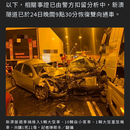
以下，相關事證已由警方扣留分析中，新澳
隧道已於24日晚間9點30分恢復雙向通車。
新澳隧道車禍捲入5輛大型車、10輛自小客車、1輛大型重型機
車，共釀1死11傷。記者陳敬丰／翻攝