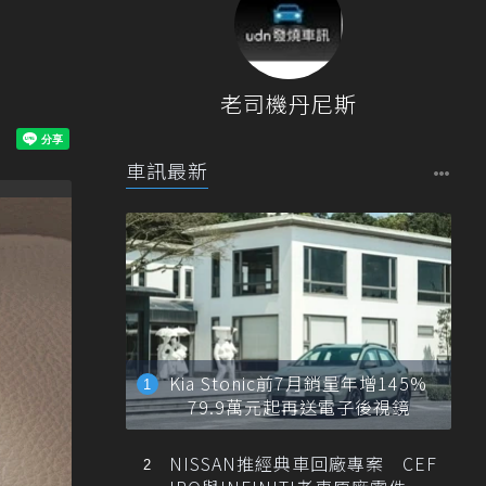
老司機丹尼斯
車訊最新
Kia Stonic前7月銷量年增145%
79.9萬元起再送電子後視鏡
NISSAN推經典車回廠專案 CEF