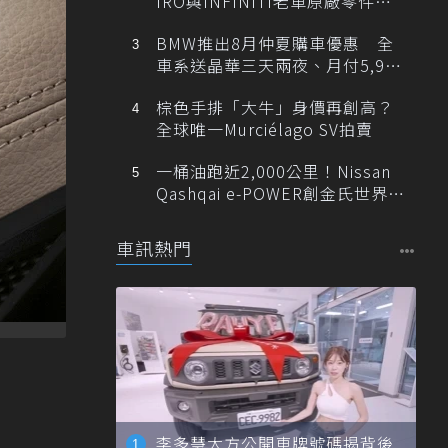
IRO與INFINITI老車原廠零件最
低1折
BMW推出8月仲夏購車優惠 全
車系送晶華三天兩夜、月付5,900
元起
棕色手排「大牛」身價再創高？
全球唯一Murciélago SV拍賣
一桶油跑近2,000公里！Nissan
Qashqai e-POWER創金氏世界紀
錄
車訊熱門
李多慧大方公開車牌號碼揭背後