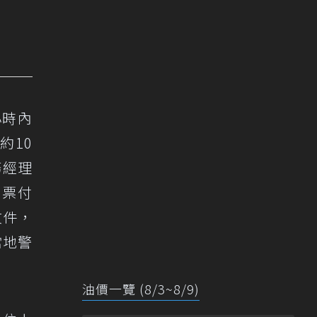
小時內
約10
務經理
本票付
文件，
當地警
油價一覽 (8/3~8/9)