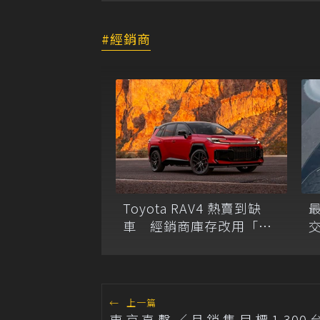
經銷商
Toyota RAV4 熱賣到缺
車 經銷商庫存改用「小
時」計算
←
上一篇
東京直擊／月銷售目標1,300