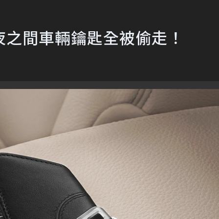
夜之間車輛鑰匙全被偷走！