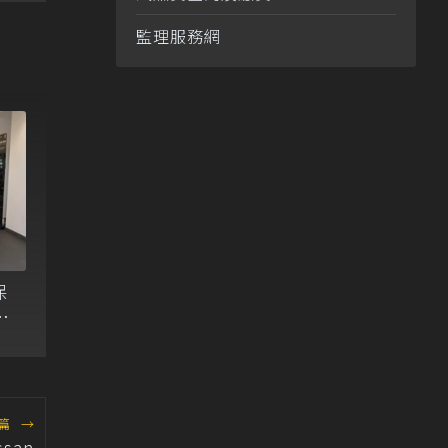
監理服務網
保
電
篇
→
san