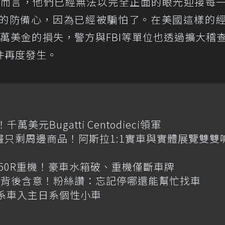
o的員工而言，他們已經無法以完全正面的眼光迎接每
的防備心，因為已經被騙怕了。在美國這樣的
萬美金的損失，警方與FBI等單位也透過擴大稽
件再度發生。
元Bugatti Centodieci領軍
畫只剩周邊商品！阿斯拉1:1實車與實體展覽雙雙
R650R重機！豪車水箱破、重機僅斷車牌
揭背後含意！粉絲讚：忘記停哪還能幫忙找車
韓系車入主日系個性小車