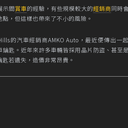
展示間
賞車
的經驗，有些規模較大的
經銷商
同時
地點，但這樣也帶來了不小的風險。
Hills的汽車經銷商AMKO Auto，最近便傳出一
車鑰匙。近年來許多車輛皆採用晶片防盜、甚至
鑰匙若遺失，造價非常昂貴。