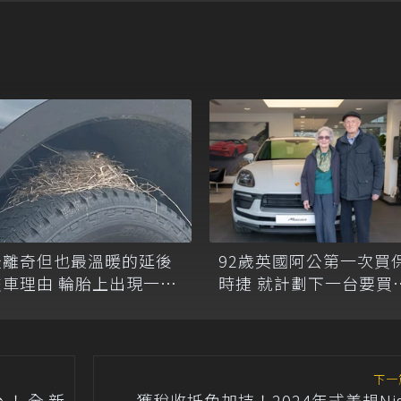
最離奇但也最溫暖的延後
92歲英國阿公第一次買
交車理由 輪胎上出現一窩
時捷 就計劃下一台要買
蛋
動車Taycan
下一
台！全新
獲稅收抵免加持！2024年式美規Nis