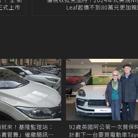
市場正式上市
Leaf起價不到80萬元更加
騙就來！基隆監理站：
92歲英國阿公第一次買保時
路養管費」催繳簡訊千
計劃下一台要買電動車Tayc