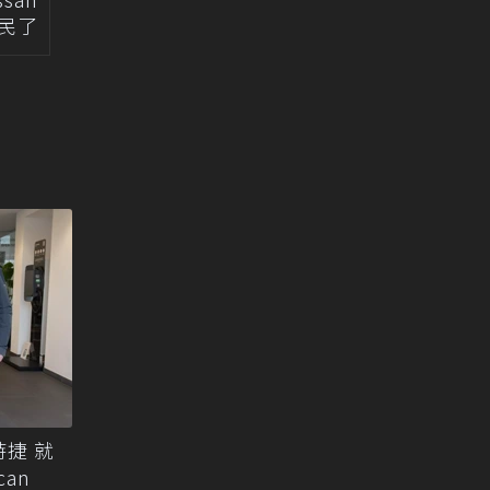
親民了
捷 就
an