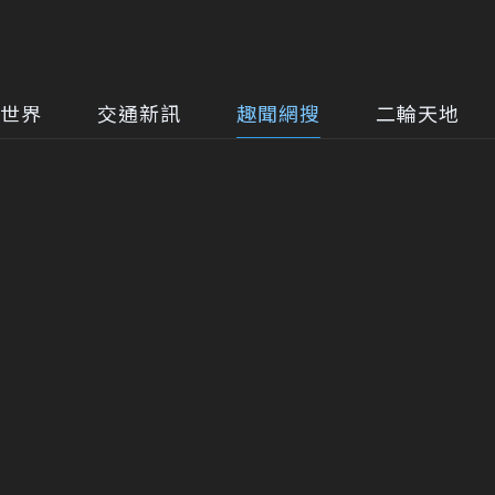
世界
交通新訊
趣聞網搜
二輪天地