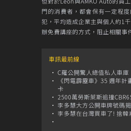
但對於Leon與AMKO Aut
門的消費者，都會保有一定程度
犯，平均造成企業主與個人約1千
辦免費講座的方式，阻止相關事
車訊最前線
C羅公開驚人總值私人車庫！千萬美
《閃電霹靂車》35 週年計
卡
2500萬勞斯萊斯追撞CB
李多慧大方公開車牌號碼
李多慧在台灣買車了! 捨