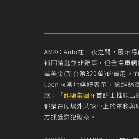
AMKO Auto在一夜之間，展
補回鑰匙並非難事，但全場車輛
萬美金(新台幣320萬)的費用。
Leon向當地媒體表示，該經
款，「
詐騙集團
在首訪上推陳出
都是在展場外某輛車上的電腦與
方抓獲嫌犯破案。