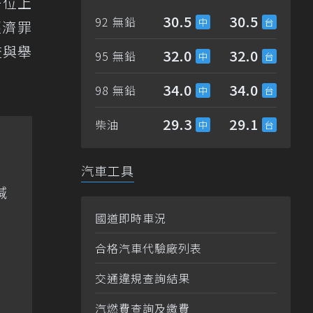
一位上
30.5
30.5
92 無鉛
經濟罪
查與舉
32.0
32.0
95 無鉛
34.0
34.0
98 無鉛
29.3
29.1
柴油
汽車工具
喊
國道即時車況
合格汽車代驗廠列表
交通違規查詢結果
汽燃費查詢及繳費