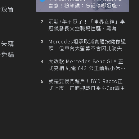
含意！粉絲讚：忘記停哪還能幫
會放置
忙找車
沉默7年不忍了！「車界女神」李
冠儀發長文控職場性騷、黑幕
Mercedes坦承取消實體按鍵做過
起失竊
頭 但車內大螢幕不會因此消失
是免鑰
大改款 Mercedes-Benz GLA 正
式亮相 純電 643 公里續航小休
旅！
就是要侵門踏戶！BYD Racco正
式上市 正面迎戰日系K-Car霸主