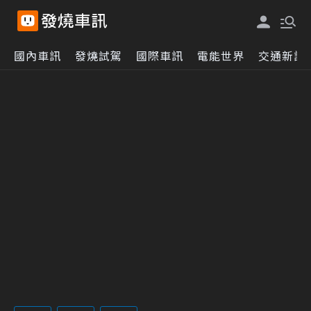
國內車訊
發燒試駕
國際車訊
電能世界
交通新訊