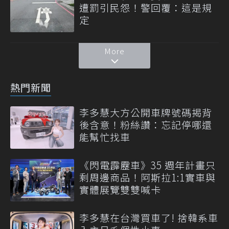
遭罰引民怨！警回覆：這是規
定
More
熱門新聞
李多慧大方公開車牌號碼揭背
後含意！粉絲讚：忘記停哪還
能幫忙找車
《閃電霹靂車》35 週年計畫只
剩周邊商品！阿斯拉1:1實車與
實體展覽雙雙喊卡
李多慧在台灣買車了! 捨韓系車