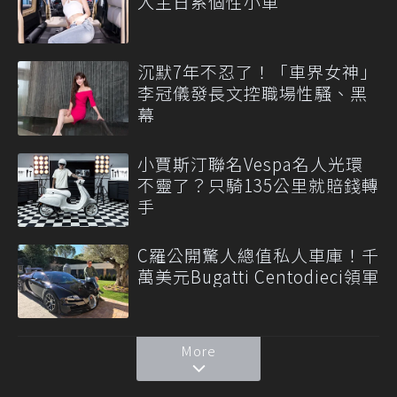
入主日系個性小車
沉默7年不忍了！「車界女神」
李冠儀發長文控職場性騷、黑
幕
小賈斯汀聯名Vespa名人光環
不靈了？只騎135公里就賠錢轉
手
C羅公開驚人總值私人車庫！千
萬美元Bugatti Centodieci領軍
More