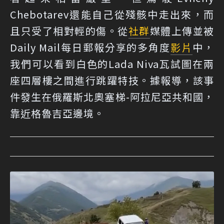
Chebotarev還能自己從殘骸中走出來，而
且只受了相對輕的傷。從
社群
媒體上傳並被
Daily Mail每日郵報分享的多角度
影片
中，
我們可以看到白色的Lada Niva瓦試圖在兩
座四層樓之間進行跳躍特技。據報導，該事
件發生在俄羅斯北奧塞梯-阿拉尼亞共和國，
靠近格魯吉亞邊境。