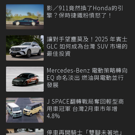
影／911竟然換了Honda的引
擎？保時捷鐵粉憤怒了！
讓對手望塵莫及！2025 年賓士
GLC 如何成為台灣 SUV 市場的
最佳投資
Mercedes-Benz 電動策略轉向
EQ 命名淡出 燃油與電動並行
發展
J SPACE翻轉戰局奪回輕型商
用車冠軍 台灣2月車市年增
4.8%
停車再開騎士「雙腳未著地」