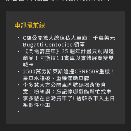
車訊最前線
C羅公開驚人總值私人車庫！千萬美元
Bugatti Centodieci領軍
《閃電霹靂車》35 週年計畫只剩周邊
商品！阿斯拉1:1實車與實體展覽雙雙
喊卡
2500萬勞斯萊斯追撞CBR650R重機！
豪車水箱破、重機僅斷車牌
李多慧大方公開車牌號碼揭背後含
意！粉絲讚：忘記停哪還能幫忙找車
李多慧在台灣買車了! 捨韓系車入主日
系個性小車