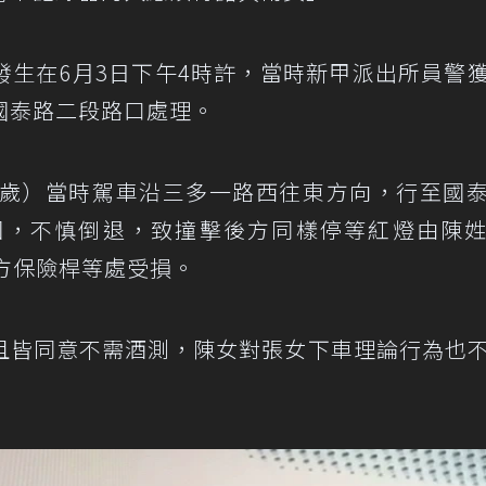
發生在6月3日下午4時許，當時新甲派出所員警
國泰路二段路口處理。
2歲）當時駕車沿三多一路西往東方向，行至國
因，不慎倒退，致撞擊後方同樣停等紅燈由陳
方保險桿等處受損。
且皆同意不需酒測，陳女對張女下車理論行為也