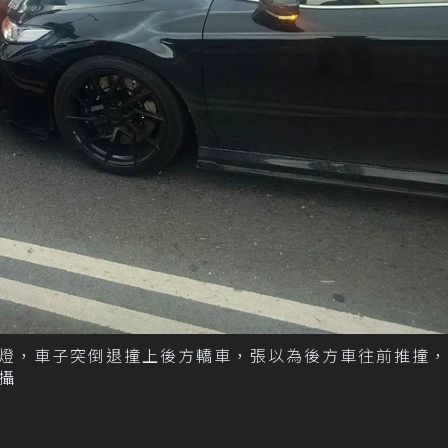
燈，車子突倒退撞上後方轎車，張以為後方車往前推撞，
攝