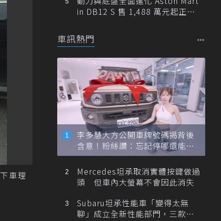
動力與底盤全面進化 Aston Mart
in DB12 S 售 1,488 萬元起正式
登台
車訊熱門
李多慧大方公開車牌號碼揭背後
含意！粉絲讚：忘記停哪還能幫
忙找車
Mercedes坦承取消實體按鍵做過
下車理
頭 但車內大螢幕不會因此消失
Subaru坦承性能車「變得太無
聊」成立全新性能部門，三款手