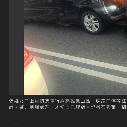
張姓女子上月初駕車行經高雄鳳山區一處路口停等紅
論，警方到場處理，才知自己理虧。記者石秀華／翻