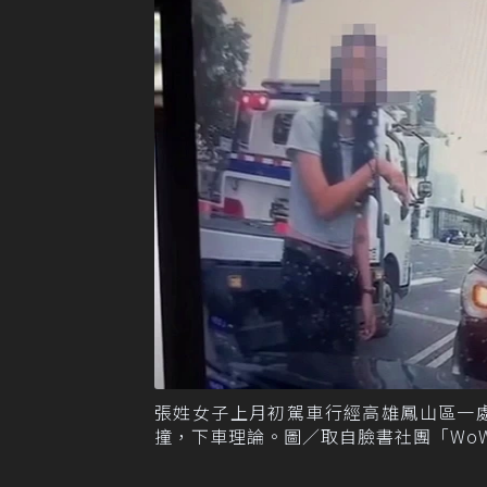
張姓女子上月初駕車行經高雄鳳山區一
撞，下車理論。圖／取自臉書社團「WoWt