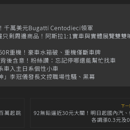
元Bugatti Centodieci領軍
畫只剩周邊商品！阿斯拉1:1實車與實體展覽雙雙
R650R重機！豪車水箱破、重機僅斷車牌
揭背後含意！粉絲讚：忘記停哪還能幫忙找車
韓系車入主日系個性小車
神」李冠儀發長文控職場性騷、黑幕
下一
 百萬起跳
92無鉛逼近30元大關！明日起國內汽
各調漲0.3元及0