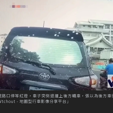
處路口停等紅燈，車子突倒退撞上後方轎車，張以為後方車
chout - 地圖型行車影像分享平台」