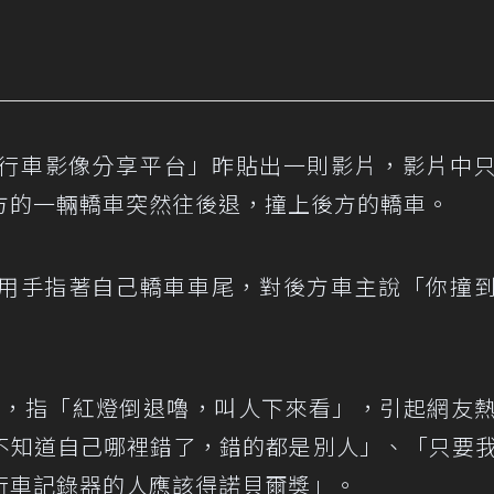
 地圖型行車影像分享平台」昨貼出一則影片，影片中
方的一輛轎車突然往後退，撞上後方的轎車。
用手指著自己轎車車尾，對後方車主說「你撞
網，指「紅燈倒退嚕，叫人下來看」，引起網友
不知道自己哪裡錯了，錯的都是別人」、「只要
行車記錄器的人應該得諾貝爾獎」。