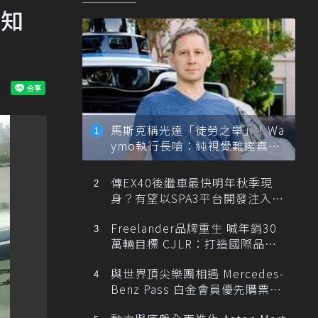
才知
馬斯克稱光達「徒勞之舉」！Wa
ymo執行長嗆：純視覺難達真正
自動駕駛
傳EX40後繼車最快明年秋季現
身？有望以SPA3平台開發注入80
0V動力
Freelander品牌重生 喊年銷30
萬輛目標 CJLR：打造國際品牌
半數銷量來自全球！
與世界頂尖樂團相遇 Mercedes-
Benz Pass 白金會員優先購票維
也納愛樂