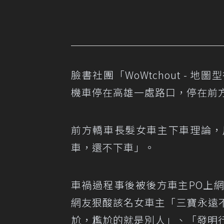
臉書社團「WoWtchout -
機車停在高雄一處路口，停在前
前方轎車長髮女車主下車理論，
車，還不下車」。
車禍過程事後被後方車主PO上
網友狠酸該名女車主「三寶永遠
尬，尷尬的就是別人」、「發明