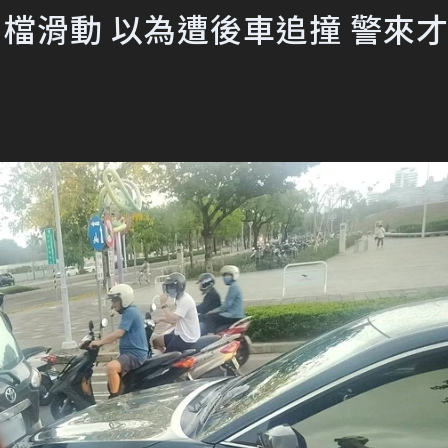
檔滑動 以為遭後車追撞 警來