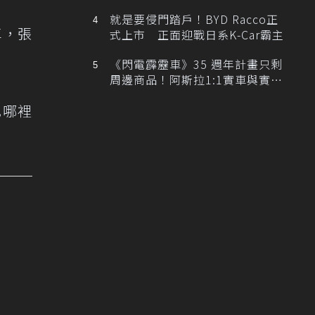
排跑車開發中！
就是要侵門踏戶！BYD Racco正
車，張
式上市 正面迎戰日系K-Car霸主
《閃電霹靂車》35 週年計畫只剩
周邊商品！阿斯拉1:1實車與實體
展覽雙雙喊卡
己哪裡