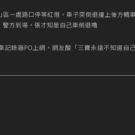
山區一處路口停等紅燈，車子突倒退撞上後方轎
；警方到場，張才知是自己車倒退嚕
車記錄器PO上網，網友酸「三寶永遠不知道自