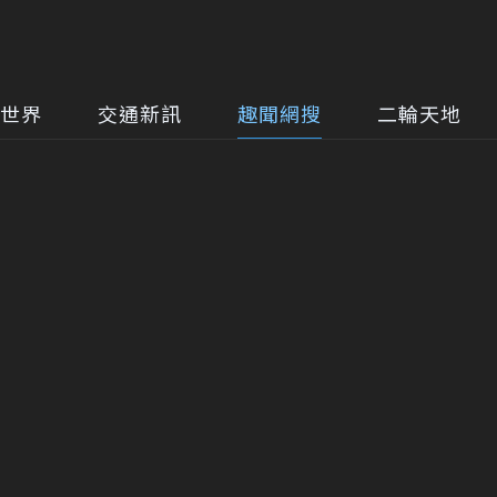
世界
交通新訊
趣聞網搜
二輪天地