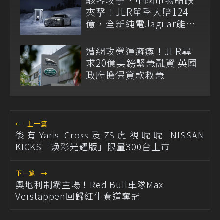
夾擊！JLR單季大賠124
億，全新純電Jaguar能否
救火仍是問號
遭網攻營運癱瘓！JLR尋
求20億英鎊緊急融資 英國
政府擔保貸款救急
←
上一篇
後有Yaris Cross及ZS虎視眈眈 NISSAN
KICKS「煥彩光耀版」限量300台上市
下一篇
→
奧地利制霸主場！Red Bull車隊Max
Verstappen回歸紅牛賽道奪冠