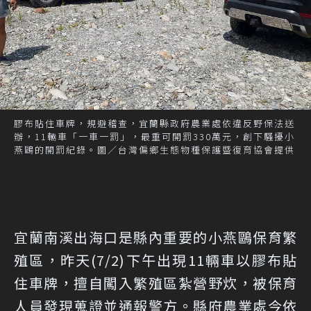
膠布貼住車牌，規避稽查，宜蘭縣政府農業處依違反野保法送
辦，11輛車「一車一罰」，最重可開罰330萬元，創下騷擾小
燕鷗的開罰紀錄。圖／台灣偏鄉生態物種保護暨復育協會提供
宜蘭南溪出海口是縣內重要的小燕鷗保育繁
殖區，昨天(7/2)下午出現11輛車以膠布貼
住車牌，擅自闖入繁殖區紮營野炊，被保育
人員發現蒐證並通報警方。縣府農業處今依