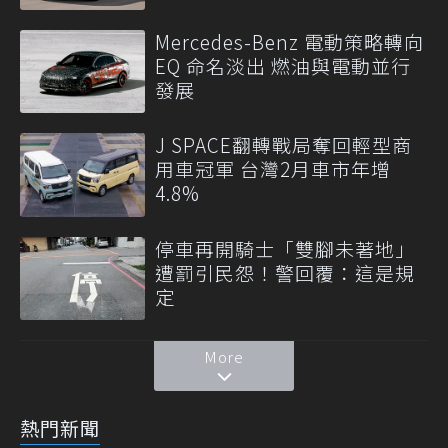
Mercedes-Benz 電動策略轉向
EQ 命名淡出 燃油與電動並行
發展
J SPACE翻轉戰局奪回輕型商
用車冠軍 台灣2月車市年增
4.8%
停車再開騎士「雙腳未著地」
遭罰引民怨！警回覆：這是規
定
More
熱門新聞