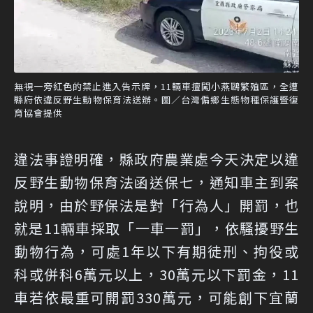
無視一旁紅色的禁止進入告示牌，11輛車擅闖小燕鷗繁殖區，全遭
縣府依違反野生動物保育法送辦。圖／台灣偏鄉生態物種保護暨復
育協會提供
違法事證明確，縣政府農業處今天決定以違
反野生動物保育法函送保七，通知車主到案
說明，由於野保法是對「行為人」開罰，也
就是11輛車採取「一車一罰」，依騷擾野生
動物行為，可處1年以下有期徒刑、拘役或
科或併科6萬元以上，30萬元以下罰金，11
車若依最重可開罰330萬元，可能創下宜蘭