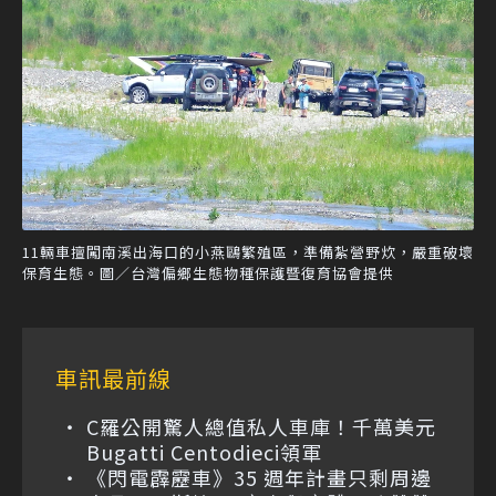
11輛車擅闖南溪出海口的小燕鷗繁殖區，準備紮營野炊，嚴重破壞
保育生態。圖／台灣偏鄉生態物種保護暨復育協會提供
車訊最前線
C羅公開驚人總值私人車庫！千萬美元
Bugatti Centodieci領軍
《閃電霹靂車》35 週年計畫只剩周邊