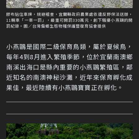
膠布貼住車牌，規避稽查，宜蘭縣政府農業處依違反野保法送辦，
11輛車「一車一罰」，最重可開罰330萬元，創下騷擾小燕鷗的開
罰紀錄。圖／台灣偏鄉生態物種保護暨復育協會提供
小燕鷗是國際二級保育鳥類，屬於夏候鳥，
每年4到8月進入繁殖季節，位於宜蘭南澳鄉
南溪出海口是縣內重要的小燕鷗繁殖區，鄰
近知名的南澳神秘沙灘，近年來保育孵化成
果佳，最近陸續有小燕鷗寶寶正在孵化。