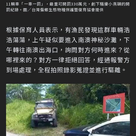
11輛車「一車一罰」，最重可開罰330萬元，創下騷擾小燕鷗的開
罰紀錄。圖／台灣偏鄉生態物種保護暨復育協會提供
根據保育人員表示，有漁民發現這群車輛浩
浩蕩蕩，上午疑似要進入南澳神秘沙灘，下
午轉往南澳出海口，詢問對方何時進來？從
哪裡來的？對方一律拒絕回答，經通報警方
到場處理，全程拍照錄影蒐證並進行驅離。