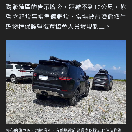
鷗繁殖區的告示牌旁，距離不到10公尺，紮
營立起炊事帳準備野炊，當場被台灣偏鄉生
態物種保護暨復育協會人員發現制止。
膠布貼住車牌，規避稽查，宜蘭縣政府農業處依違反野保法送辦，