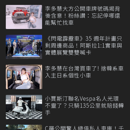
李多慧大方公開車牌號碼揭背
後含意！粉絲讚：忘記停哪還
能幫忙找車
《閃電霹靂車》35 週年計畫只
剩周邊商品！阿斯拉1:1實車與
實體展覽雙雙喊卡
李多慧在台灣買車了! 捨韓系車
入主日系個性小車
小賈斯汀聯名Vespa名人光環
不靈了？只騎135公里就賠錢轉
手
C羅公開驚人總值私人車庫！千