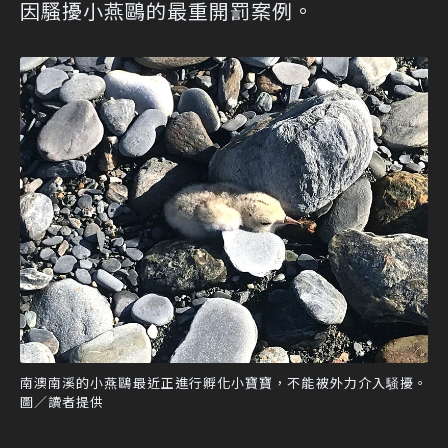
因騷擾小燕鷗的最重開罰案例。
南澳南溪的小燕鷗最近正進行孵化小寶寶，不能被外力介入騒擾。
圖／讀者提供