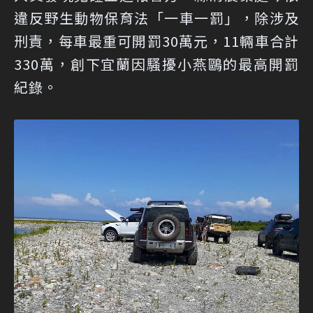
違反野生動物保育法「一車一罰」，除涉及
刑責，每車最重可開罰30萬元，11輛車合計
330萬，創下宜蘭因騷擾小燕鷗的最高開罰
紀錄。