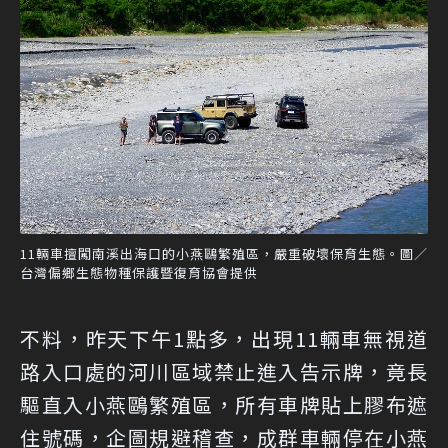
11輛車擅闖南溪出海口的小燕鷗繁殖區，嚴重破壞保育生態。圖／
台灣偏鄉生態物種保護暨復育協會提供
不料，昨天下午1點多，出現11輛車無視道
路入口處的河川區域禁止進入告示牌，竟長
驅直入小燕鷗繁殖區，所有車牌貼上膠布遮
住號碼，企圖規避稽查，成群車輛停在小燕