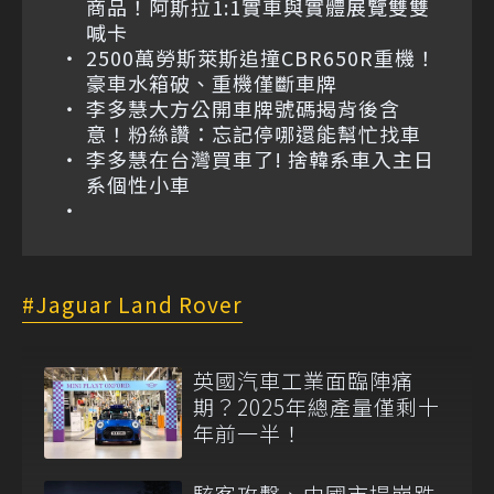
商品！阿斯拉1:1實車與實體展覽雙雙
喊卡
2500萬勞斯萊斯追撞CBR650R重機！
豪車水箱破、重機僅斷車牌
李多慧大方公開車牌號碼揭背後含
意！粉絲讚：忘記停哪還能幫忙找車
李多慧在台灣買車了! 捨韓系車入主日
系個性小車
Jaguar Land Rover
英國汽車工業面臨陣痛
期？2025年總產量僅剩十
年前一半！
駭客攻擊、中國市場崩跌