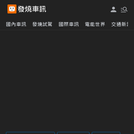
國內車訊
發燒試駕
國際車訊
電能世界
交通新訊