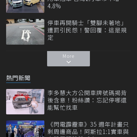
4.8%
停車再開騎士「雙腳未著地」
遭罰引民怨！警回覆：這是規
定
More
熱門新聞
李多慧大方公開車牌號碼揭背
後含意！粉絲讚：忘記停哪還
能幫忙找車
《閃電霹靂車》35 週年計畫只
剩周邊商品！阿斯拉1:1實車與