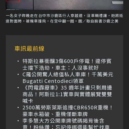
一名女子昨晚走在台中市沙鹿區行人穿越道，沒車輛禮讓，她將抵
達對面時，被機車撞飛，在空中翻一圈。圖／取自臉書沙鹿之美
車訊最前線
特斯拉暴衝釀3傷600戶停電！違停賓
士擋下浩劫，車主：人沒事就好
C羅公開驚人總值私人車庫！千萬美元
Bugatti Centodieci領軍
《閃電霹靂車》35 週年計畫只剩周邊
商品！阿斯拉1:1實車與實體展覽雙雙
喊卡
2500萬勞斯萊斯追撞CBR650R重機！
豪車水箱破、重機僅斷車牌
李多慧大方公開車牌號碼揭背後含
意！粉絲讚：忘記停哪還能幫忙找車