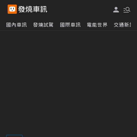
國內車訊
發燒試駕
國際車訊
電能世界
交通新訊