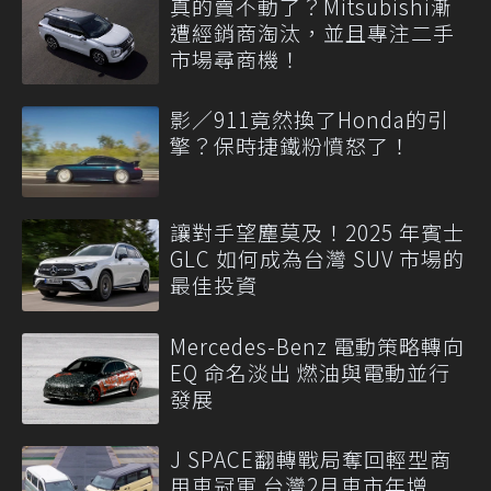
真的賣不動了？Mitsubishi漸
遭經銷商淘汰，並且專注二手
市場尋商機！
影／911竟然換了Honda的引
擎？保時捷鐵粉憤怒了！
讓對手望塵莫及！2025 年賓士
GLC 如何成為台灣 SUV 市場的
最佳投資
Mercedes-Benz 電動策略轉向
EQ 命名淡出 燃油與電動並行
發展
J SPACE翻轉戰局奪回輕型商
用車冠軍 台灣2月車市年增