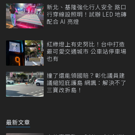
新北、基隆強化行人安全 路口
行穿線設照明！試辦 LED 地磚
配合 AI 亮燈
紅綠燈上有史努比！台中打造
最可愛交通城市 公車站停車場
也有
撞了還能領國賠？彰化議員建
議縮短庇護島 網諷：解決不了
三寶改拆島！
最新文章