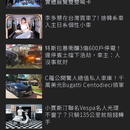
實體展覽雙雙喊卡
李多慧在台灣買車了! 捨韓系車
入主日系個性小車
特斯拉暴衝釀3傷600戶停電！
違停賓士擋下浩劫，車主：人
沒事就好
C羅公開驚人總值私人車庫！千
萬美元Bugatti Centodieci領軍
小賈斯汀聯名Vespa名人光環
不靈了？只騎135公里就賠錢轉
手