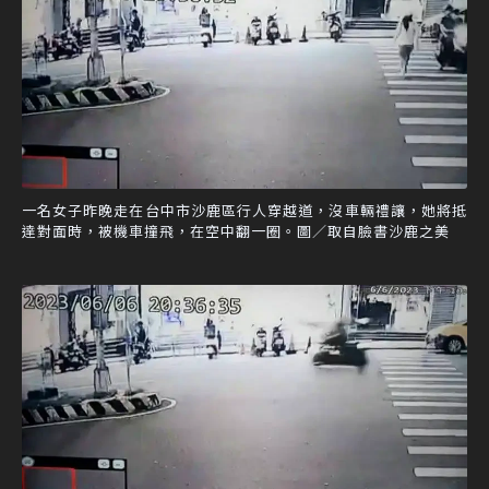
一名女子昨晚走在台中市沙鹿區行人穿越道，沒車輛禮讓，她將抵
達對面時，被機車撞飛，在空中翻一圈。圖／取自臉書沙鹿之美