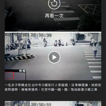
一名女子昨晚走在台中市沙鹿區行人穿越道，沒車輛禮讓，她將抵
達對面時，被機車撞飛，在空中翻一圈。圖／取自臉書沙鹿之美