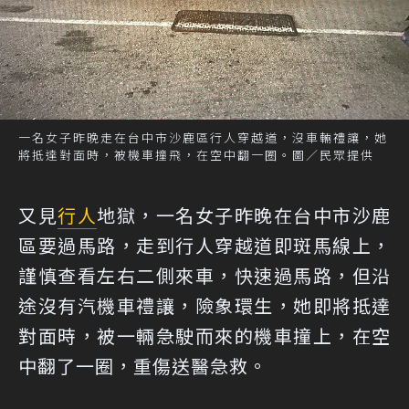
一名女子昨晚走在台中市沙鹿區行人穿越道，沒車輛禮讓，她
將抵達對面時，被機車撞飛，在空中翻一圈。圖／民眾提供
又見
行人
地獄，一名女子昨晚在台中市沙鹿
區要過馬路，走到行人穿越道即斑馬線上，
謹慎查看左右二側來車，快速過馬路，但沿
途沒有汽機車禮讓，險象環生，她即將抵達
對面時，被一輛急駛而來的機車撞上，在空
中翻了一圈，重傷送醫急救。