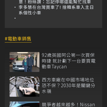
意！粉絲讚：忘記停哪還能幫忙找車
李多慧在台灣買車了! 捨韓系車入主日
系個性小車
電動車銷售
92歲英國阿公第一次買保
時捷 就計劃下一台要買電
動車Taycan
西方車廠在中國市場地位
恐不保？2030年是關鍵分
水嶺
競爭者越來越多！Nissan