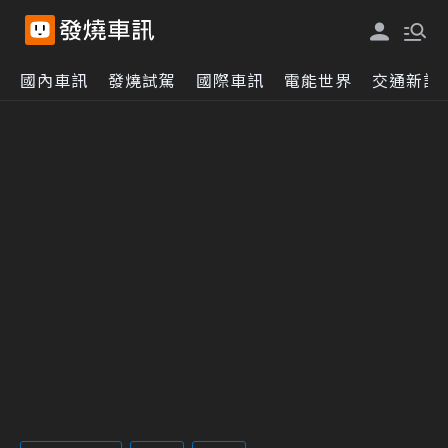
國內車訊
發燒試駕
國際車訊
電能世界
交通新訊