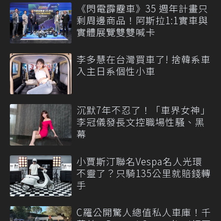
《閃電霹靂車》35 週年計畫只
剩周邊商品！阿斯拉1:1實車與
實體展覽雙雙喊卡
李多慧在台灣買車了! 捨韓系車
入主日系個性小車
沉默7年不忍了！「車界女神」
李冠儀發長文控職場性騷、黑
幕
小賈斯汀聯名Vespa名人光環
不靈了？只騎135公里就賠錢轉
手
C羅公開驚人總值私人車庫！千