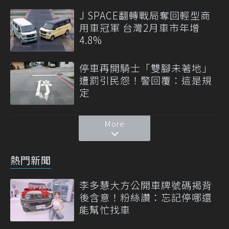
J SPACE翻轉戰局奪回輕型商
用車冠軍 台灣2月車市年增
4.8%
停車再開騎士「雙腳未著地」
遭罰引民怨！警回覆：這是規
定
More
熱門新聞
李多慧大方公開車牌號碼揭背
後含意！粉絲讚：忘記停哪還
能幫忙找車