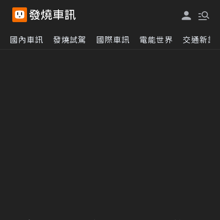
國內車訊
發燒試駕
國際車訊
電能世界
交通新訊