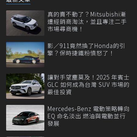
真的賣不動了？Mitsubishi漸
遭經銷商淘汰，並且專注二手
市場尋商機！
影／911竟然換了Honda的引
擎？保時捷鐵粉憤怒了！
讓對手望塵莫及！2025 年賓士
GLC 如何成為台灣 SUV 市場的
最佳投資
Mercedes-Benz 電動策略轉向
EQ 命名淡出 燃油與電動並行
發展