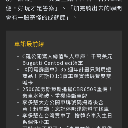
便，好玩才是答案」、「加完騎出去的瞬間
會有一股奇怪的成就感」。
車訊最前線
C羅公開驚人總值私人車庫！千萬美元
Bugatti Centodieci領軍
《閃電霹靂車》35 週年計畫只剩周邊
商品！阿斯拉1:1實車與實體展覽雙雙
喊卡
2500萬勞斯萊斯追撞CBR650R重機！
豪車水箱破、重機僅斷車牌
李多慧大方公開車牌號碼揭背後含
意！粉絲讚：忘記停哪還能幫忙找車
李多慧在台灣買車了! 捨韓系車入主日
系個性小車