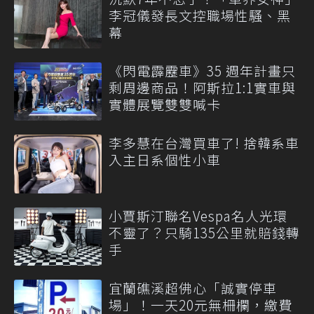
李冠儀發長文控職場性騷、黑
幕
《閃電霹靂車》35 週年計畫只
剩周邊商品！阿斯拉1:1實車與
實體展覽雙雙喊卡
李多慧在台灣買車了! 捨韓系車
入主日系個性小車
小賈斯汀聯名Vespa名人光環
不靈了？只騎135公里就賠錢轉
手
宜蘭礁溪超佛心「誠實停車
場」！一天20元無柵欄，繳費