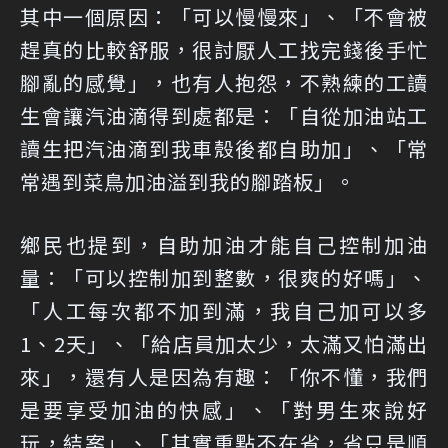
其中一個原因：「可以慢慢來」、「不會被
趕真的比較舒服，很討厭人工找完錢後手忙
腳亂的感覺」，也有人抱怨，不熟練的
工讀
生會讓汽油滴得到處都是
：「自從加油站工
讀生把汽油滴到我車殼後都自助加」、「常
常遇到菜鳥加油溢到我的腳踏板」。
鄉民也提到，自助加油才能
自己控制加油
量
：「可以控制加到整數，很爽的好嗎」、
「人工每次都不加到滿，我自己加可以多
1、2天」、「給店員加太少，太滿又怕滿出
來」，還有人是因為
有趣
：「你不懂，我們
是要享受加油的快感」、「對男生來說好
玩，結案」、「其實重點不在省，省只是順