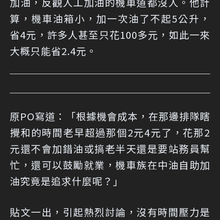
加油，反觀人工加油的機車道都沒人。他計
算，機車油箱小，加一次油了不起5公升，
省4元，許多人甚至只花100多元，如此一來
大概只能省2.4元。
原PO寫道：「根據機會成本，在那邊排隊瞎
攪和的時間老早超過那個2元4元了，花那2
元還不會加錯油或搞老半天還是要站務員幫
忙，還可以鼓勵就業，機車族在中油自助加
油究竟是追求什麼呢？」
貼文一出，引起熱烈討論，
沒有時間壓力
是