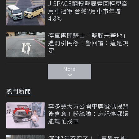
J SPACE翻轉戰局奪回輕型商
用車冠軍 台灣2月車市年增
4.8%
停車再開騎士「雙腳未著地」
遭罰引民怨！警回覆：這是規
定
More
熱門新聞
李多慧大方公開車牌號碼揭背
後含意！粉絲讚：忘記停哪還
能幫忙找車
沉默7年不忍了！「車界女神」