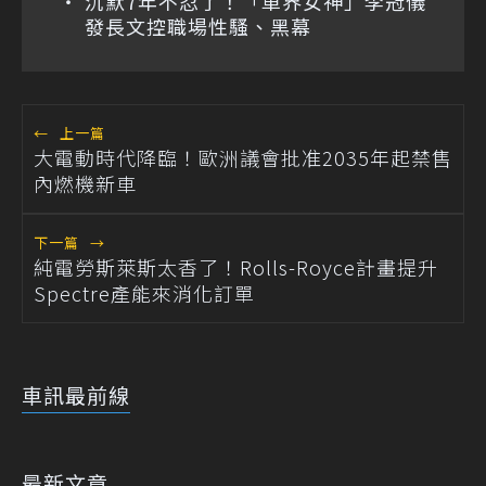
沉默7年不忍了！「車界女神」李冠儀
發長文控職場性騷、黑幕
←
上一篇
大電動時代降臨！歐洲議會批准2035年起禁售
內燃機新車
下一篇
→
純電勞斯萊斯太香了！Rolls-Royce計畫提升
Spectre產能來消化訂單
車訊最前線
最新文章