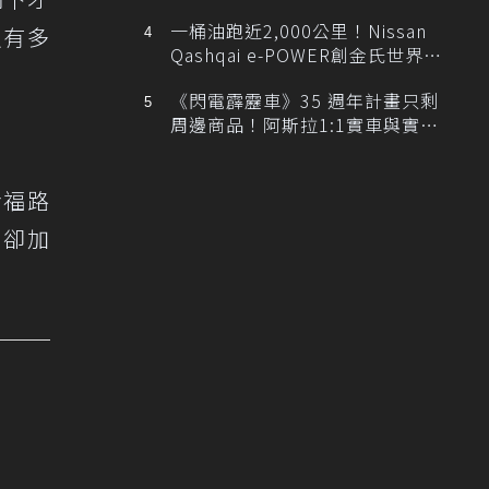
排跑車開發中！
一桶油跑近2,000公里！Nissan
沒有多
Qashqai e-POWER創金氏世界紀
錄
《閃電霹靂車》35 週年計畫只剩
周邊商品！阿斯拉1:1實車與實體
展覽雙雙喊卡
幸福路
男卻加