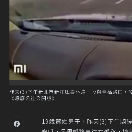
昨天(3)下午新北市新莊區泰林路一段與幸福路口
《爆廢公社公開版》
19歲蕭姓男子，昨天(3)下午
喇叭，呂男瞬將車往右偏移，撞