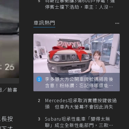
特斯拉暴衝釀3傷600戶停電！違
停賓士擋下浩劫，車主：人沒事
就好
車訊熱門
李多慧大方公開車牌號碼揭背後
含意！粉絲讚：忘記停哪還能幫
圖／臉書
忙找車
Mercedes坦承取消實體按鍵做過
頭 但車內大螢幕不會因此消失
他長按
Subaru坦承性能車「變得太無
聊」成立全新性能部門，三款手
攔下才