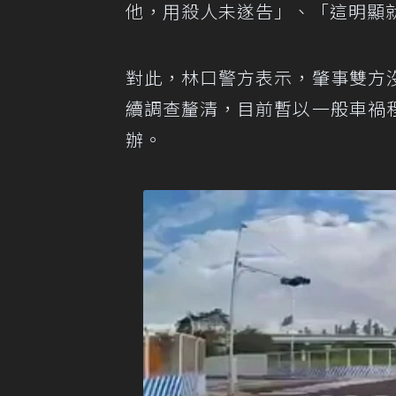
他，用殺人未遂告」、「這明顯
對此，林口警方表示，肇事雙方
續調查釐清，目前暫以一般車禍
辦。