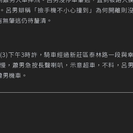
。呂男辯稱「撿手機不小心撞到」為何開離則
有無肇逃仍待釐清。
(3)下午3時許，騎車經過新莊區泰林路一段與
太慢，蕭男急按長聲喇叭，示意超車，不料，呂
蕭男機車。