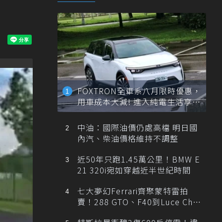
FOXTRON全車系八月限時優惠，
用車成本大減! 進入純電生活享
「零稅金＋零保養」新時代
中油：國際油價仍處高檔 明日國
內汽、柴油價格維持不調整
近50年只跑1.45萬公里！BMW E
21 320i宛如穿越近半世紀時間
七大夢幻Ferrari齊聚蒙特雷拍
賣！288 GTO、F40到Luce Cha
ssis 0一次登場