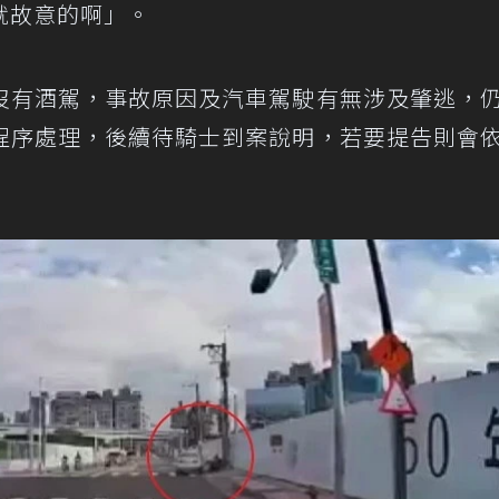
就故意的啊」。
沒有酒駕，事故原因及汽車駕駛有無涉及肇逃，
程序處理，後續待騎士到案說明，若要提告則會