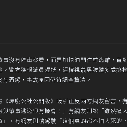
肇事沒有停車察看，而是加快油門往前逃離，直
地。警方獲報派員趕抵，經檢視蕭男肢體多處擦
沒有酒駕，事故原因仍待調查釐清。
書《爆廢公社公開版》吸引正反兩方網友留言，
害與肇事逃逸很有機會！」有網友則說「雖然撞
癒」，有網友則嗆駕駛「這個真的都不怕人死的