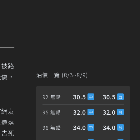
到被路
油價一覽 (8/3~8/9)
挫傷，
30.5
30.5
92 無鉛
有網友
32.0
32.0
95 無鉛
人還落
34.0
34.0
98 無鉛
，告死