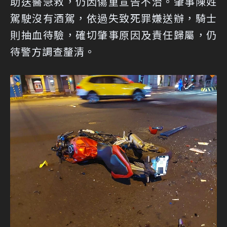
助送醫急救，仍因傷重宣告不治。肇事陳姓
駕駛沒有酒駕，依過失致死罪嫌送辦，騎士
則抽血待驗，確切肇事原因及責任歸屬，仍
待警方調查釐清。