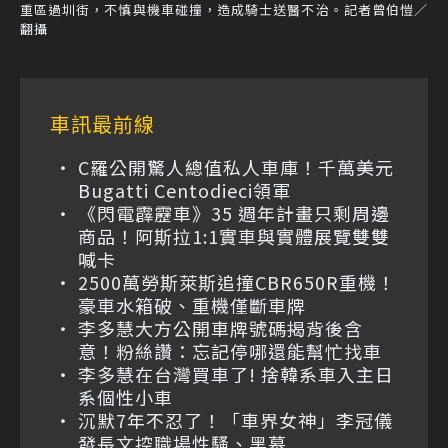
重區過圳街，不慎與機車碰撞，造成騎士送醫不治。記者曾伯愷／
翻攝
車訊最前線
C羅公開驚人總值私人車庫！千萬美元
Bugatti Centodieci領軍
《閃電霹靂車》35 週年計畫只剩周邊
商品！阿斯拉1:1實車與實體展覽雙雙
喊卡
2500萬勞斯萊斯追撞CBR650R重機！
豪車水箱破、重機僅斷車牌
李多慧大方公開車牌號碼揭背後含
意！粉絲讚：忘記停哪還能幫忙找車
李多慧在台灣買車了! 捨韓系車入主日
系個性小車
沉默7年不忍了！「車界女神」李冠儀
發長文控職場性騷、黑幕