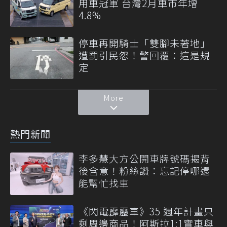
用車冠軍 台灣2月車市年增
4.8%
停車再開騎士「雙腳未著地」
遭罰引民怨！警回覆：這是規
定
More
熱門新聞
李多慧大方公開車牌號碼揭背
後含意！粉絲讚：忘記停哪還
能幫忙找車
《閃電霹靂車》35 週年計畫只
剩周邊商品！阿斯拉1:1實車與