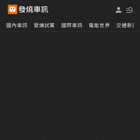
國內車訊
發燒試駕
國際車訊
電能世界
交通新訊