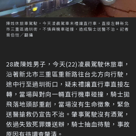
陳姓休旅車駕駛，今天凌晨駕車未禮讓直行車，直接左轉新北
市三重區過圳街，不慎與機車碰撞，造成騎士送醫不治。記者
曾伯愷／翻攝
28歲陳姓男子，今天(22)凌晨駕駛休旅車，
沿著新北市三重區重新路往台北方向行駛，
途中行至過圳街口，疑未禮讓直行車直接左
轉，當場與對向一輛直行機車碰撞，騎士拋
飛落地頭部重創，當場沒有生命徵象，緊急
送醫搶救仍宣告不治。肇事駕駛沒有酒駕，
依過失致死罪嫌送辦，騎士抽血待驗，事故
原因有待調查釐清。