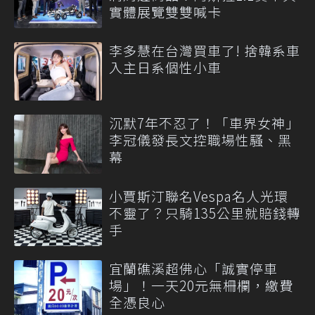
實體展覽雙雙喊卡
李多慧在台灣買車了! 捨韓系車
入主日系個性小車
沉默7年不忍了！「車界女神」
李冠儀發長文控職場性騷、黑
幕
小賈斯汀聯名Vespa名人光環
不靈了？只騎135公里就賠錢轉
手
宜蘭礁溪超佛心「誠實停車
場」！一天20元無柵欄，繳費
全憑良心