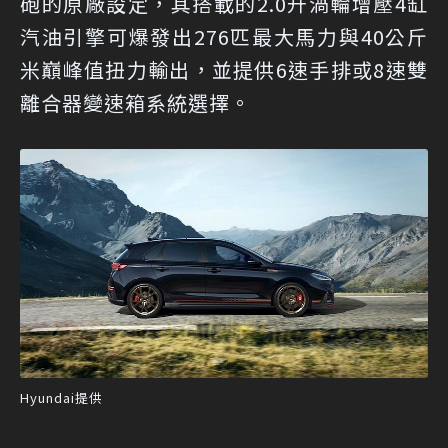
砲的原廠設定，其搭載的2.0升渦輪增壓4缸
汽油引擎可爆發出276匹最大馬力與40公斤
米巔峰值扭力輸出，並提供6速手排或8速雙
離合器變速箱系統選擇。
Hyundai提供