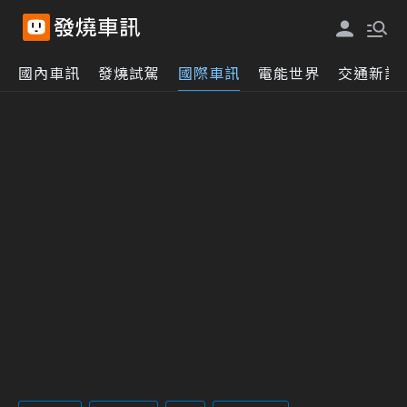
國內車訊
發燒試駕
國際車訊
電能世界
交通新訊