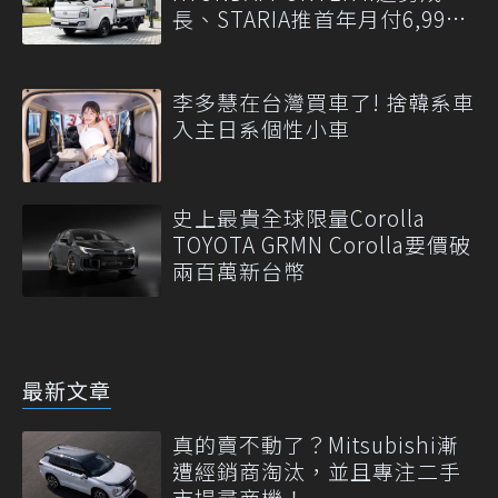
長、STARIA推首年月付6,999
元
李多慧在台灣買車了! 捨韓系車
入主日系個性小車
史上最貴全球限量Corolla
TOYOTA GRMN Corolla要價破
兩百萬新台幣
最新文章
真的賣不動了？Mitsubishi漸
遭經銷商淘汰，並且專注二手
市場尋商機！