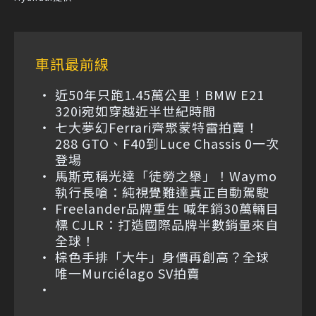
車訊最前線
近50年只跑1.45萬公里！BMW E21
320i宛如穿越近半世紀時間
七大夢幻Ferrari齊聚蒙特雷拍賣！
288 GTO、F40到Luce Chassis 0一次
登場
馬斯克稱光達「徒勞之舉」！Waymo
執行長嗆：純視覺難達真正自動駕駛
Freelander品牌重生 喊年銷30萬輛目
標 CJLR：打造國際品牌半數銷量來自
全球！
棕色手排「大牛」身價再創高？全球
唯一Murciélago SV拍賣