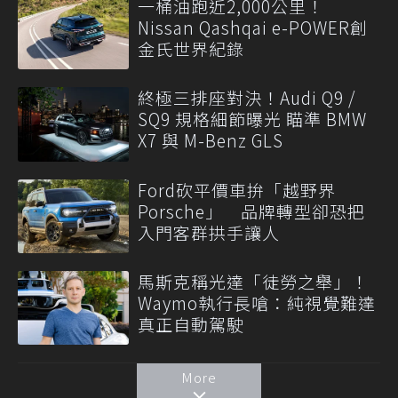
一桶油跑近2,000公里！
Nissan Qashqai e-POWER創
金氏世界紀錄
終極三排座對決！Audi Q9 /
SQ9 規格細節曝光 瞄準 BMW
X7 與 M-Benz GLS
Ford砍平價車拚「越野界
Porsche」 品牌轉型卻恐把
入門客群拱手讓人
馬斯克稱光達「徒勞之舉」！
Waymo執行長嗆：純視覺難達
真正自動駕駛
More