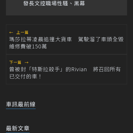
發長文控職場性騷、黑幕
←
上一篇
瑪莎拉蒂凌晨追撞大貨車 駕駛溜了車頭全毀
維修費破150萬
下一篇
→
曾被封「特斯拉殺手」的Rivian 將召回所有
已交付的車！
車訊最前線
最新文章