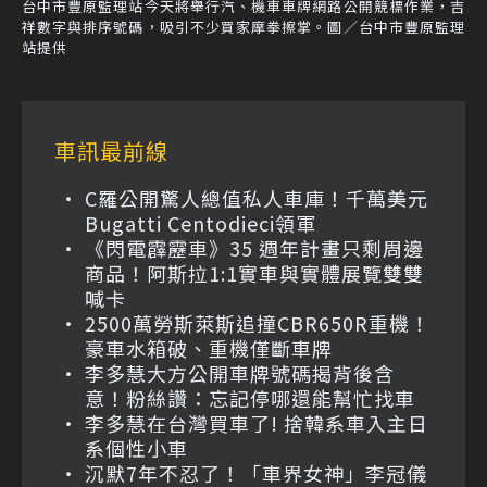
台中市豐原監理站今天將舉行汽、機車車牌網路公開競標作業，吉
祥數字與排序號碼，吸引不少買家摩拳擦掌。圖／台中市豐原監理
站提供
車訊最前線
C羅公開驚人總值私人車庫！千萬美元
Bugatti Centodieci領軍
《閃電霹靂車》35 週年計畫只剩周邊
商品！阿斯拉1:1實車與實體展覽雙雙
喊卡
2500萬勞斯萊斯追撞CBR650R重機！
豪車水箱破、重機僅斷車牌
李多慧大方公開車牌號碼揭背後含
意！粉絲讚：忘記停哪還能幫忙找車
李多慧在台灣買車了! 捨韓系車入主日
系個性小車
沉默7年不忍了！「車界女神」李冠儀