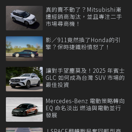
真的賣不動了？Mitsubishi漸
遭經銷商淘汰，並且專注二手
市場尋商機！
影／911竟然換了Honda的引
擎？保時捷鐵粉憤怒了！
讓對手望塵莫及！2025 年賓士
GLC 如何成為台灣 SUV 市場的
最佳投資
Mercedes-Benz 電動策略轉向
EQ 命名淡出 燃油與電動並行
發展
J SPACE翻轉戰局奪回輕型商