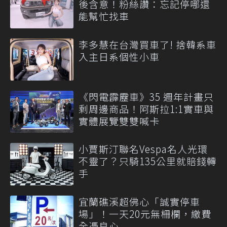
後含意！粉絲讚：忘記停哪還
能幫忙找車
李多慧在台灣買車了! 捨韓系車
入主日系個性小車
《閃電霹靂車》35 週年計畫只
剩周邊商品！阿斯拉1:1實車與
實體展覽雙雙喊卡
小賈斯汀聯名Vespa名人光環
不靈了？只騎135公里就賠錢轉
手
宜蘭礁溪超佛心「誠實停車
場」！一天20元無柵欄，繳費
全憑良心