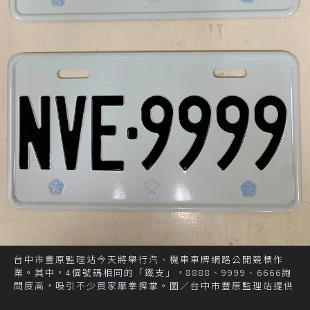
台中市豐原監理站今天將舉行汽、機車車牌網路公開競標作
業。其中，4個號碼相同的「鐵支」，8888、9999、6666詢
問度高，吸引不少買家摩拳擦掌。圖／台中市豐原監理站提供