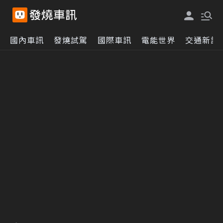
國內車訊
發燒試駕
國際車訊
電能世界
交通新訊