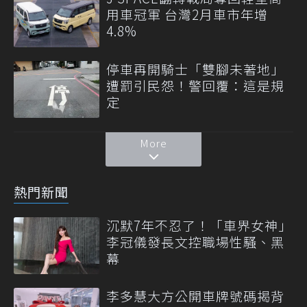
用車冠軍 台灣2月車市年增
4.8%
停車再開騎士「雙腳未著地」
遭罰引民怨！警回覆：這是規
定
More
熱門新聞
沉默7年不忍了！「車界女神」
李冠儀發長文控職場性騷、黑
幕
李多慧大方公開車牌號碼揭背