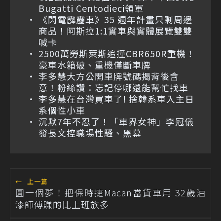
Bugatti Centodieci領軍
《閃電霹靂車》35 週年計畫只剩周邊
商品！阿斯拉1:1實車與實體展覽雙雙
喊卡
2500萬勞斯萊斯追撞CBR650R重機！
豪車水箱破、重機僅斷車牌
李多慧大方公開車牌號碼揭背後含
意！粉絲讚：忘記停哪還能幫忙找車
李多慧在台灣買車了! 捨韓系車入主日
系個性小車
沉默7年不忍了！「車界女神」李冠儀
發長文控職場性騷、黑幕
←
上一篇
圓一個夢！把保時捷Macan當貨車用 32歲油
漆師傅賺的比上班族多