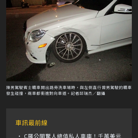
陳男駕駛賓士轎車開出路旁洗車場時，與左側直行曾男駕駛的轎車
發生碰撞，兩車都衝進對向車道。記者邱瑞杰／翻攝
車訊最前線
C羅公開驚人總值私人車庫！千萬美元