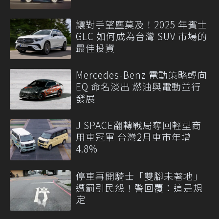
讓對手望塵莫及！2025 年賓士
GLC 如何成為台灣 SUV 市場的
最佳投資
Mercedes-Benz 電動策略轉向
EQ 命名淡出 燃油與電動並行
發展
J SPACE翻轉戰局奪回輕型商
用車冠軍 台灣2月車市年增
4.8%
停車再開騎士「雙腳未著地」
遭罰引民怨！警回覆：這是規
定