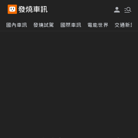
國內車訊
發燒試駕
國際車訊
電能世界
交通新訊