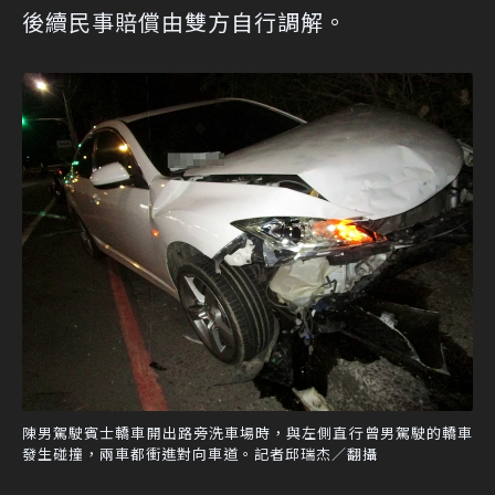
後續民事賠償由雙方自行調解。
陳男駕駛賓士轎車開出路旁洗車場時，與左側直行曾男駕駛的轎車
發生碰撞，兩車都衝進對向車道。記者邱瑞杰／翻攝