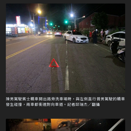
陳男駕駛賓士轎車開出路旁洗車場時，與左側直行曾男駕駛的轎車
發生碰撞，兩車都衝進對向車道。記者邱瑞杰／翻攝