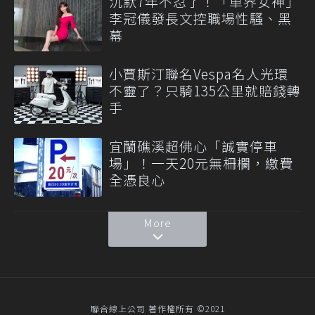
沉默7年不忍了！「車界女神」
李冠儀發長文控職場性騷、黑
幕
小賈斯汀聯名Vespa名人光環
不靈了？只騎135公里就賠錢轉
手
宜蘭礁溪超佛心「誠實停車
場」！一天20元無柵欄，繳費
全憑良心
More
聯合線上公司 著作權所有 ©2021