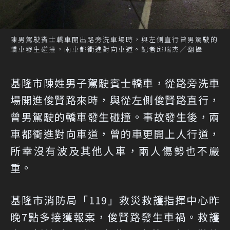
陳男駕駛賓士轎車開出路旁洗車場時，與左側直行曾男駕駛的
轎車發生碰撞，兩車都衝進對向車道。記者邱瑞杰／翻攝
基隆市陳姓男子駕駛賓士轎車，從路旁洗車
場開進俊賢路來時，與從左側俊賢路直行，
曾男駕駛的轎車發生碰撞。事故發生後，兩
車都衝進對向車道，曾的車更開上人行道，
所幸沒有波及其他人車，兩人傷勢也不嚴
重。
基隆市消防局「119」救災救護指揮中心昨
晚7點多接獲報案，俊賢路發生車禍。救護