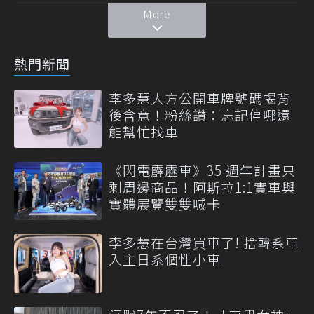
More
熱門新聞
李多慧大方公開車牌號碼揭背
後含意！粉絲讚：忘記停哪還
能幫忙找車
《閃電霹靂車》35 週年計畫只
剩周邊商品！阿斯拉1:1實車與
實體展覽雙雙喊卡
李多慧在台灣買車了! 捨韓系車
入主日系個性小車