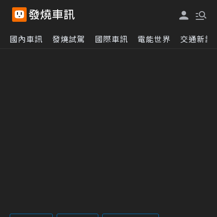
國內車訊
發燒試駕
國際車訊
電能世界
交通新訊