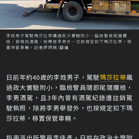
李姓男子駕駛瑪莎拉蒂飆過政大實驗附小，臨檢警員尾隨攔
檢，發現他酒駕，除舉發李男外，也按規定扣下瑪莎拉蒂，移
置保管車輛。記者廖炳棋/翻攝
日前年約40歲的李姓男子，駕駛
瑪莎拉蒂
飆
過政大實驗附小，臨檢警員隨即尾隨攔檢，
李男酒駕，且3年內曾有酒駕紀錄遭註銷駕
駛執照，除將李男舉發外，也按規定扣下瑪
莎拉蒂，移置保管車輛。
指南派出所警員李佳彥，日前在政治大學附