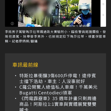
李姓男子駕駛瑪莎拉蒂飆過政大實驗附小，臨檢警員尾隨攔檢，發
現他酒駕，除舉發李男外，也按規定扣下瑪莎拉蒂，移置保管車
輛。記者廖炳棋/翻攝
車訊最前線
特斯拉暴衝釀3傷600戶停電！違停賓
士擋下浩劫，車主：人沒事就好
C羅公開驚人總值私人車庫！千萬美元
Bugatti Centodieci領軍
《閃電霹靂車》35 週年計畫只剩周邊
商品！阿斯拉1:1實車與實體展覽雙雙
喊卡