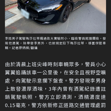
李姓男子駕駛瑪莎拉蒂飆過政大實驗附小，臨檢警員尾隨攔檢，發
現他酒駕，除舉發李男外，也按規定扣下瑪莎拉蒂，移置保管車
輛。記者廖炳棋/翻攝
由於清晨上班尖峰時刻車輛眾多，警員小心
翼翼追躡該車一公里後，在安全且視野空曠
處，向駕駛示意攔下盤查。警方發現李男身
上散發濃厚酒味，3年內曾有酒駕紀錄遭註
銷駕駛執照，警方立即酒測，酒精濃度達
0.15毫克，警方依新修正道路交通管理處罰