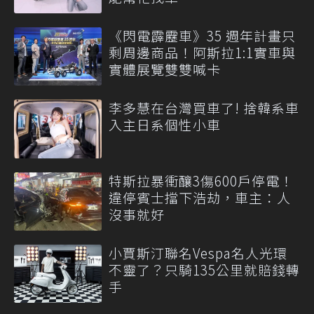
《閃電霹靂車》35 週年計畫只
剩周邊商品！阿斯拉1:1實車與
實體展覽雙雙喊卡
李多慧在台灣買車了! 捨韓系車
入主日系個性小車
特斯拉暴衝釀3傷600戶停電！
違停賓士擋下浩劫，車主：人
沒事就好
小賈斯汀聯名Vespa名人光環
不靈了？只騎135公里就賠錢轉
手