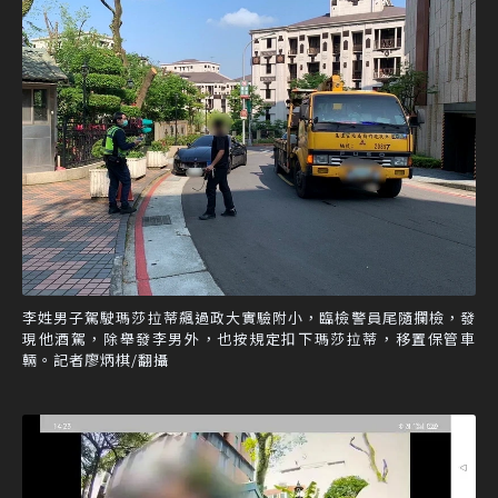
李姓男子駕駛瑪莎拉蒂飆過政大實驗附小，臨檢警員尾隨攔檢，發
現他酒駕，除舉發李男外，也按規定扣下瑪莎拉蒂，移置保管車
輛。記者廖炳棋/翻攝