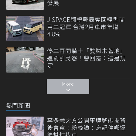
發展
J SPACE翻轉戰局奪回輕型商
用車冠軍 台灣2月車市年增
4.8%
停車再開騎士「雙腳未著地」
遭罰引民怨！警回覆：這是規
定
More
熱門新聞
李多慧大方公開車牌號碼揭背
後含意！粉絲讚：忘記停哪還
能幫忙找車