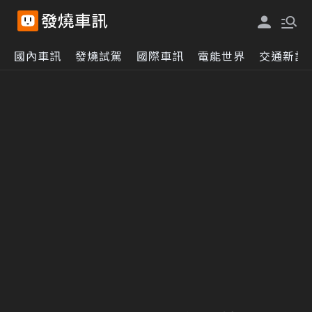
國內車訊
發燒試駕
國際車訊
電能世界
交通新訊