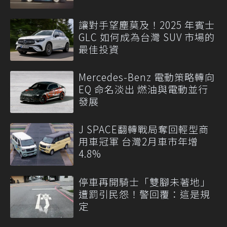
讓對手望塵莫及！2025 年賓士
GLC 如何成為台灣 SUV 市場的
最佳投資
Mercedes-Benz 電動策略轉向
EQ 命名淡出 燃油與電動並行
發展
J SPACE翻轉戰局奪回輕型商
用車冠軍 台灣2月車市年增
4.8%
停車再開騎士「雙腳未著地」
遭罰引民怨！警回覆：這是規
定