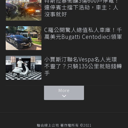
特斯拉暴衝釀3傷600戶停電！
違停賓士擋下浩劫，車主：人
沒事就好
C羅公開驚人總值私人車庫！千
萬美元Bugatti Centodieci領軍
小賈斯汀聯名Vespa名人光環
不靈了？只騎135公里就賠錢轉
手
More
聯合線上公司 著作權所有 ©2021