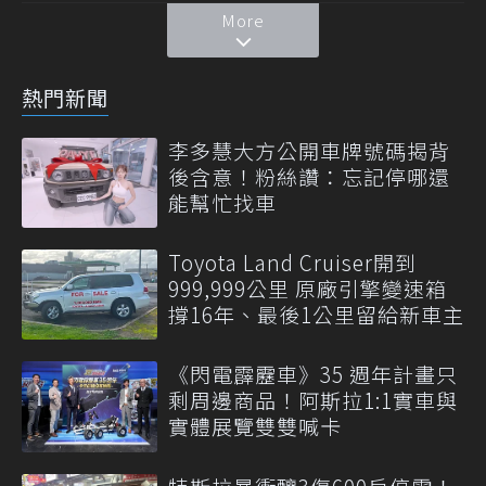
More
熱門新聞
李多慧大方公開車牌號碼揭背
後含意！粉絲讚：忘記停哪還
能幫忙找車
Toyota Land Cruiser開到
999,999公里 原廠引擎變速箱
撐16年、最後1公里留給新車主
《閃電霹靂車》35 週年計畫只
剩周邊商品！阿斯拉1:1實車與
實體展覽雙雙喊卡