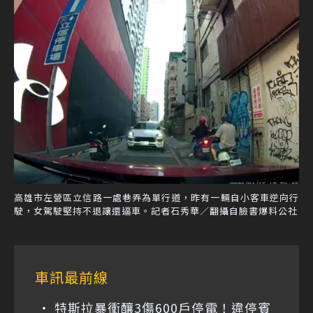
高雄市左營區立信路一處巷弄為單行道，昨有一輛自小客車逆向行
駛，女駕駛堅持不退讓還逼車。記者石秀華／翻攝自臉書爆料公社
車訊最前線
特斯拉暴衝釀3傷600戶停電！違停賓