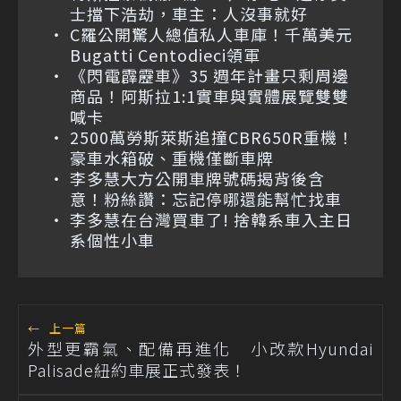
士擋下浩劫，車主：人沒事就好
C羅公開驚人總值私人車庫！千萬美元
Bugatti Centodieci領軍
《閃電霹靂車》35 週年計畫只剩周邊
商品！阿斯拉1:1實車與實體展覽雙雙
喊卡
2500萬勞斯萊斯追撞CBR650R重機！
豪車水箱破、重機僅斷車牌
李多慧大方公開車牌號碼揭背後含
意！粉絲讚：忘記停哪還能幫忙找車
李多慧在台灣買車了! 捨韓系車入主日
系個性小車
←
上一篇
外型更霸氣、配備再進化 小改款Hyundai
Palisade紐約車展正式發表！