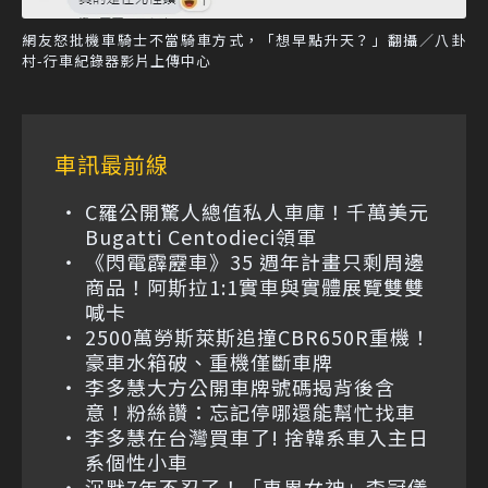
網友怒批機車騎士不當騎車方式，「想早點升天？」翻攝／八卦
村-行車紀錄器影片上傳中心
車訊最前線
C羅公開驚人總值私人車庫！千萬美元
Bugatti Centodieci領軍
《閃電霹靂車》35 週年計畫只剩周邊
商品！阿斯拉1:1實車與實體展覽雙雙
喊卡
2500萬勞斯萊斯追撞CBR650R重機！
豪車水箱破、重機僅斷車牌
李多慧大方公開車牌號碼揭背後含
意！粉絲讚：忘記停哪還能幫忙找車
李多慧在台灣買車了! 捨韓系車入主日
系個性小車
沉默7年不忍了！「車界女神」李冠儀