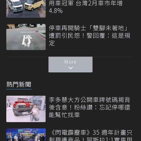
用車冠軍 台灣2月車市年增
4.8%
停車再開騎士「雙腳未著地」
遭罰引民怨！警回覆：這是規
定
More
熱門新聞
李多慧大方公開車牌號碼揭背
後含意！粉絲讚：忘記停哪還
能幫忙找車
《閃電霹靂車》35 週年計畫只
剩周邊商品！阿斯拉1:1實車與