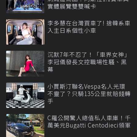
實體展覽雙雙喊卡
李多慧在台灣買車了! 捨韓系車
入主日系個性小車
沉默7年不忍了！「車界女神」
李冠儀發長文控職場性騷、黑
幕
小賈斯汀聯名Vespa名人光環
不靈了？只騎135公里就賠錢轉
手
C羅公開驚人總值私人車庫！千
萬美元Bugatti Centodieci領軍