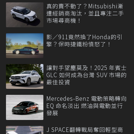
真的賣不動了？Mitsubishi漸
遭經銷商淘汰，並且專注二手
市場尋商機！
影／911竟然換了Honda的引
擎？保時捷鐵粉憤怒了！
讓對手望塵莫及！2025 年賓士
GLC 如何成為台灣 SUV 市場的
最佳投資
Mercedes-Benz 電動策略轉向
EQ 命名淡出 燃油與電動並行
發展
J SPACE翻轉戰局奪回輕型商