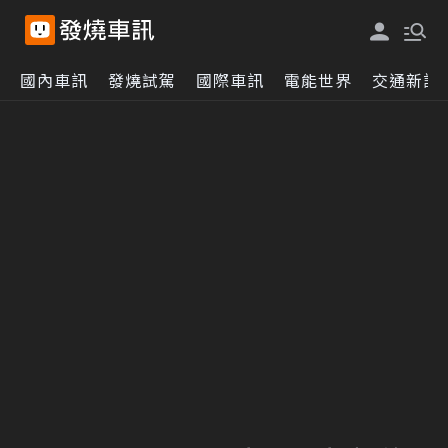
國內車訊
發燒試駕
國際車訊
電能世界
交通新訊