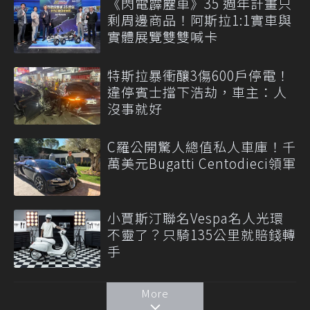
《閃電霹靂車》35 週年計畫只
剩周邊商品！阿斯拉1:1實車與
實體展覽雙雙喊卡
特斯拉暴衝釀3傷600戶停電！
違停賓士擋下浩劫，車主：人
沒事就好
C羅公開驚人總值私人車庫！千
萬美元Bugatti Centodieci領軍
小賈斯汀聯名Vespa名人光環
不靈了？只騎135公里就賠錢轉
手
More