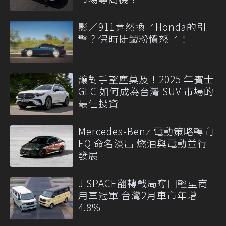
影／911竟然換了Honda的引
擎？保時捷鐵粉憤怒了！
讓對手望塵莫及！2025 年賓士
GLC 如何成為台灣 SUV 市場的
最佳投資
Mercedes-Benz 電動策略轉向
EQ 命名淡出 燃油與電動並行
發展
J SPACE翻轉戰局奪回輕型商
用車冠軍 台灣2月車市年增
4.8%