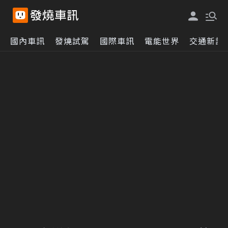
國內車訊
發燒試駕
國際車訊
電能世界
交通新訊