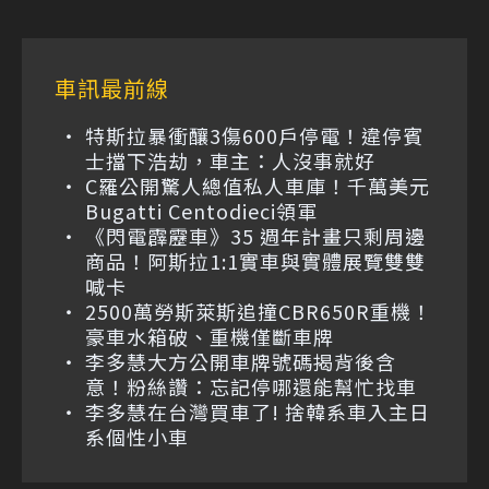
車訊最前線
特斯拉暴衝釀3傷600戶停電！違停賓
士擋下浩劫，車主：人沒事就好
C羅公開驚人總值私人車庫！千萬美元
Bugatti Centodieci領軍
《閃電霹靂車》35 週年計畫只剩周邊
商品！阿斯拉1:1實車與實體展覽雙雙
喊卡
2500萬勞斯萊斯追撞CBR650R重機！
豪車水箱破、重機僅斷車牌
李多慧大方公開車牌號碼揭背後含
意！粉絲讚：忘記停哪還能幫忙找車
李多慧在台灣買車了! 捨韓系車入主日
系個性小車