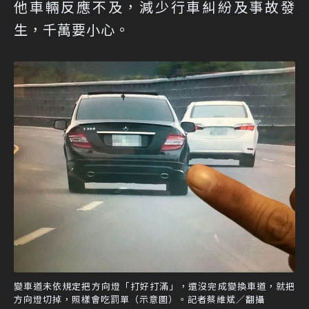
他車輛反應不及，減少行車糾紛及事故發
生，千萬要小心。
變車道未依規定把方向燈「打好打滿」，還沒完成變換車道，就把
方向燈切掉，照樣會吃罰單（示意圖）。記者蔡維斌／翻攝