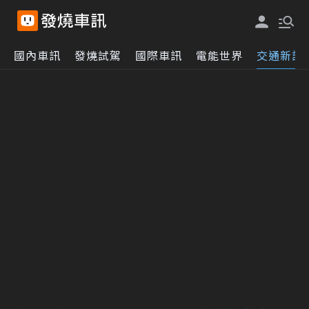
國內車訊
發燒試駕
國際車訊
電能世界
交通新訊