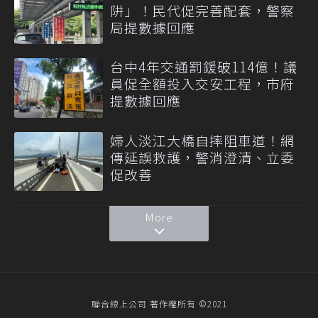
阱」！民代促完善配套，警察
局提數據回應
台中4年交通罰鍰破114億！議
員促全額投入交安工程，市府
提數據回應
婦人淡江大橋自摔阻車道！網
傳延誤救護，警消澄清、立委
促改善
More
聯合線上公司 著作權所有 ©2021