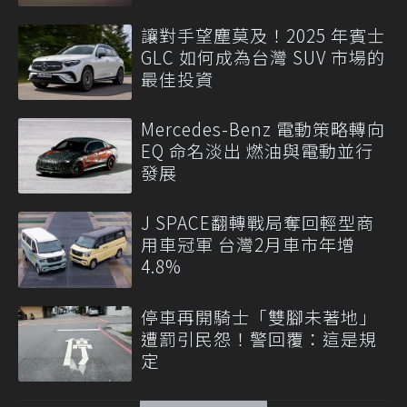
讓對手望塵莫及！2025 年賓士
GLC 如何成為台灣 SUV 市場的
最佳投資
Mercedes-Benz 電動策略轉向
EQ 命名淡出 燃油與電動並行
發展
J SPACE翻轉戰局奪回輕型商
用車冠軍 台灣2月車市年增
4.8%
停車再開騎士「雙腳未著地」
遭罰引民怨！警回覆：這是規
定