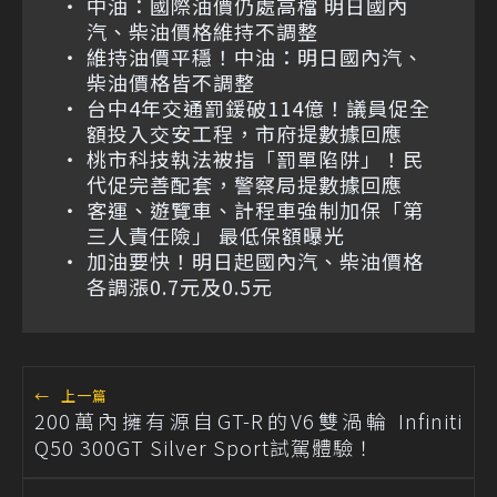
中油：國際油價仍處高檔 明日國內
汽、柴油價格維持不調整
維持油價平穩！中油：明日國內汽、
柴油價格皆不調整
台中4年交通罰鍰破114億！議員促全
額投入交安工程，市府提數據回應
桃市科技執法被指「罰單陷阱」！民
代促完善配套，警察局提數據回應
客運、遊覽車、計程車強制加保「第
三人責任險」 最低保額曝光
加油要快！明日起國內汽、柴油價格
各調漲0.7元及0.5元
←
上一篇
200萬內擁有源自GT-R的V6雙渦輪 Infiniti
Q50 300GT Silver Sport試駕體驗！