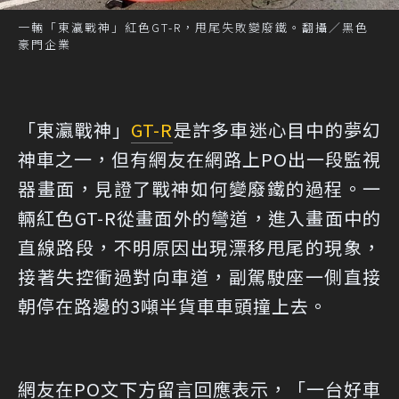
一輛「東瀛戰神」紅色GT-R，甩尾失敗變廢鐵。翻攝／黑色
豪門企業
「東瀛戰神」
GT-R
是許多車迷心目中的夢幻
神車之一，但有網友在網路上PO出一段監視
器畫面，見證了戰神如何變廢鐵的過程。一
輛紅色GT-R從畫面外的彎道，進入畫面中的
直線路段，不明原因出現漂移甩尾的現象，
接著失控衝過對向車道，副駕駛座一側直接
朝停在路邊的3噸半貨車車頭撞上去。
網友在PO文下方留言回應表示，「一台好車