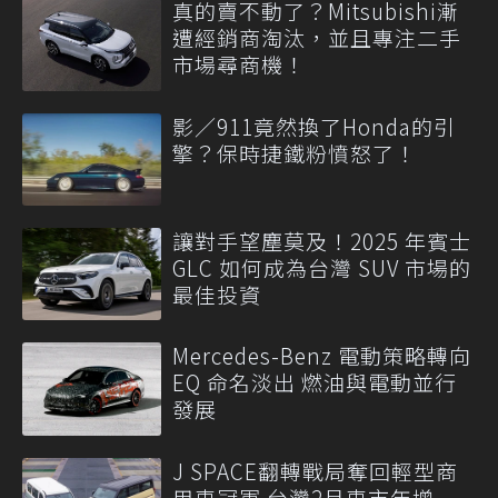
真的賣不動了？Mitsubishi漸
遭經銷商淘汰，並且專注二手
市場尋商機！
影／911竟然換了Honda的引
擎？保時捷鐵粉憤怒了！
讓對手望塵莫及！2025 年賓士
GLC 如何成為台灣 SUV 市場的
最佳投資
Mercedes-Benz 電動策略轉向
EQ 命名淡出 燃油與電動並行
發展
J SPACE翻轉戰局奪回輕型商
用車冠軍 台灣2月車市年增