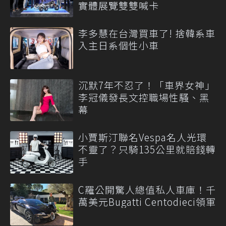
實體展覽雙雙喊卡
李多慧在台灣買車了! 捨韓系車
入主日系個性小車
沉默7年不忍了！「車界女神」
李冠儀發長文控職場性騷、黑
幕
小賈斯汀聯名Vespa名人光環
不靈了？只騎135公里就賠錢轉
手
C羅公開驚人總值私人車庫！千
萬美元Bugatti Centodieci領軍