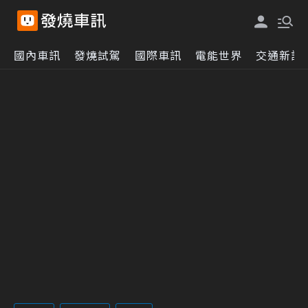
國內車訊
發燒試駕
國際車訊
電能世界
交通新訊