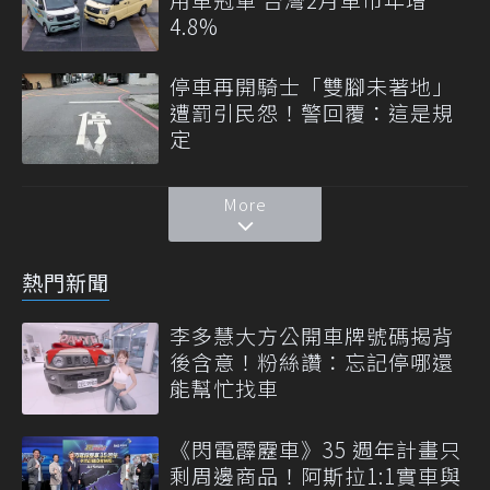
4.8%
停車再開騎士「雙腳未著地」
遭罰引民怨！警回覆：這是規
定
More
熱門新聞
李多慧大方公開車牌號碼揭背
後含意！粉絲讚：忘記停哪還
能幫忙找車
《閃電霹靂車》35 週年計畫只
剩周邊商品！阿斯拉1:1實車與