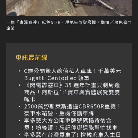
一輛「東瀛戰神」紅色GT-R，甩尾失敗變廢鐵。翻攝／黑色豪門
企業
車訊最前線
C羅公開驚人總值私人車庫！千萬美元
Bugatti Centodieci領軍
《閃電霹靂車》35 週年計畫只剩周邊
商品！阿斯拉1:1實車與實體展覽雙雙
喊卡
2500萬勞斯萊斯追撞CBR650R重機！
豪車水箱破、重機僅斷車牌
李多慧大方公開車牌號碼揭背後含
意！粉絲讚：忘記停哪還能幫忙找車
李多慧在台灣買車了! 捨韓系車入主日