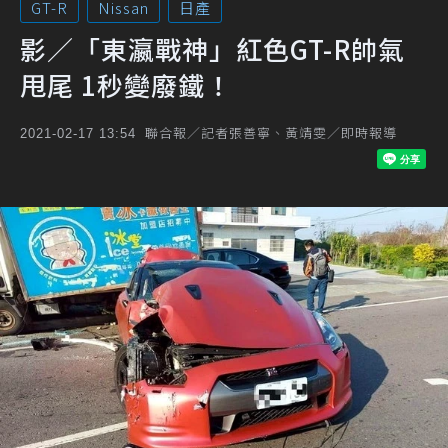
GT-R
Nissan
日產
影／「東瀛戰神」紅色GT-R帥氣
甩尾 1秒變廢鐵！
聯合報／記者張善寧、黃靖雯／即時報導
2021-02-17 13:54