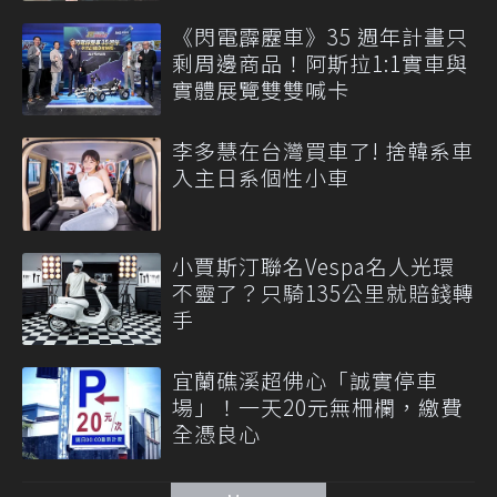
《閃電霹靂車》35 週年計畫只
剩周邊商品！阿斯拉1:1實車與
實體展覽雙雙喊卡
李多慧在台灣買車了! 捨韓系車
入主日系個性小車
小賈斯汀聯名Vespa名人光環
不靈了？只騎135公里就賠錢轉
手
宜蘭礁溪超佛心「誠實停車
場」！一天20元無柵欄，繳費
全憑良心