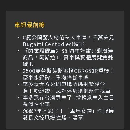
車訊最前線
C羅公開驚人總值私人車庫！千萬美元
Bugatti Centodieci領軍
《閃電霹靂車》35 週年計畫只剩周邊
商品！阿斯拉1:1實車與實體展覽雙雙
喊卡
2500萬勞斯萊斯追撞CBR650R重機！
豪車水箱破、重機僅斷車牌
李多慧大方公開車牌號碼揭背後含
意！粉絲讚：忘記停哪還能幫忙找車
李多慧在台灣買車了! 捨韓系車入主日
系個性小車
沉默7年不忍了！「車界女神」李冠儀
發長文控職場性騷、黑幕