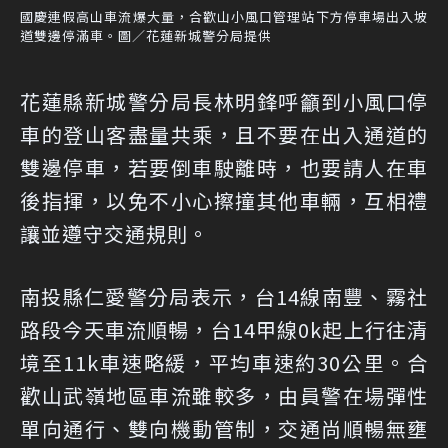
國慶連假高山車流爆大量，合歡山小風口管理站下方停車場出入坡
道雙邊停滿車。圖／花蓮新城警分局提供
花蓮縣新城警分局長林明鋒呼籲到小風口停
車的登山客盡量共乘，且不要在出入通道的
雙邊停車，若要倒車駛離時，也要請人在車
後指揮，以免不小心擦撞其他車輛，互相禮
讓並遵守交通規則。
南投縣仁愛警分局表示，台14線南豐、霧社
路段今天車流順暢，台14甲線0k起上行往清
境至11k車速略緩，平均車速約30公里。合
歡山武嶺地區車流雖較多，由員警在場彈性
單向通行、雙向機動管制，交通尚順暢無壅