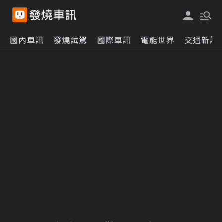
國內車訊
發燒試駕
國際車訊
電能世界
交通新訊