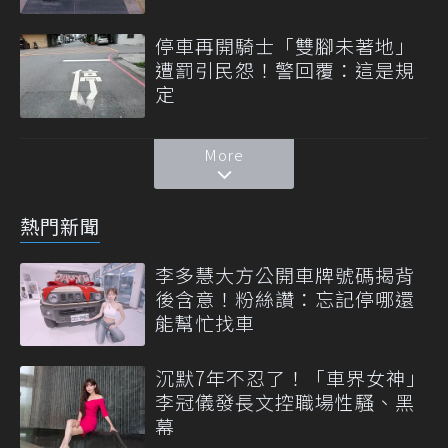
停車再開騎士「雙腳未著地」
遭罰引民怨！警回覆：這是規
定
More
熱門新聞
李多慧大方公開車牌號碼揭背
後含意！粉絲讚：忘記停哪還
能幫忙找車
沉默7年不忍了！「車界女神」
李冠儀發長文控職場性騷、黑
幕