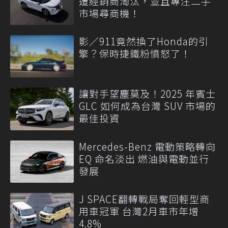
遭經銷商淘汰，並且專注二手
市場尋商機！
影／911竟然換了Honda的引
擎？保時捷鐵粉憤怒了！
讓對手望塵莫及！2025 年賓士
GLC 如何成為台灣 SUV 市場的
最佳投資
Mercedes-Benz 電動策略轉向
EQ 命名淡出 燃油與電動並行
發展
J SPACE翻轉戰局奪回輕型商
用車冠軍 台灣2月車市年增
4.8%