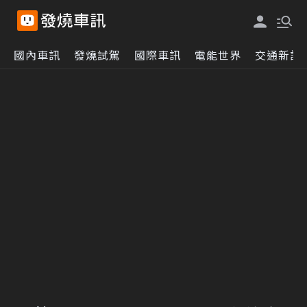
國內車訊
發燒試駕
國際車訊
電能世界
交通新訊