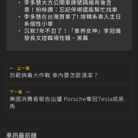
李多慧大方公開車牌號碼揭背後含
意！粉絲讚：忘記停哪還能幫忙找車
李多慧在台灣買車了! 捨韓系車入主日
系個性小車
沉默7年不忍了！「車界女神」李冠儀
發長文控職場性騷、黑幕
←
上一篇
防範病毒大作戰 車內要怎麼清潔？
下一篇
→
美國消費者報告出爐 Porsche奪冠Tesla成黑
馬
車訊最前線