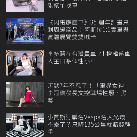
能幫忙找車
《閃電霹靂車》35 週年計畫只
剩周邊商品！阿斯拉1:1實車與
實體展覽雙雙喊卡
李多慧在台灣買車了! 捨韓系車
入主日系個性小車
沉默7年不忍了！「車界女神」
李冠儀發長文控職場性騷、黑
幕
小賈斯汀聯名Vespa名人光環
不靈了？只騎135公里就賠錢轉
手