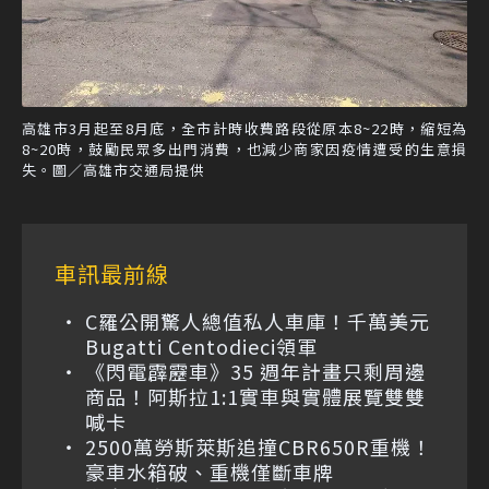
高雄市3月起至8月底，全市計時收費路段從原本8~22時，縮短為
8~20時，鼓勵民眾多出門消費，也減少商家因疫情遭受的生意損
失。圖／高雄市交通局提供
車訊最前線
C羅公開驚人總值私人車庫！千萬美元
Bugatti Centodieci領軍
《閃電霹靂車》35 週年計畫只剩周邊
商品！阿斯拉1:1實車與實體展覽雙雙
喊卡
2500萬勞斯萊斯追撞CBR650R重機！
豪車水箱破、重機僅斷車牌