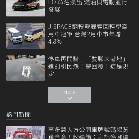
EQ 命名淡出 燃油與電動並行
發展
J SPACE翻轉戰局奪回輕型商
用車冠軍 台灣2月車市年增
4.8%
停車再開騎士「雙腳未著地」
遭罰引民怨！警回覆：這是規
定
More
熱門新聞
李多慧大方公開車牌號碼揭背
後含意！粉絲讚：忘記停哪還